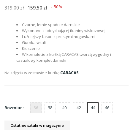
- 50%
319,00 zł
159,50 zł
Czarne, letnie spodnie damskie
Wykonane z oddychającej tkaniny wiskozowej
Luźniejszy fason z prostymi nogawkami
Gumka w talii
Kieszenie
W komplecie z kurtką CARACAS tworzą wygodny i
casualowy komplet damski
Na zdjęciu w zestawie z kurtką
CARACAS
36
38
40
42
44
46
Rozmiar :
Ostatnie sztuki w magazynie