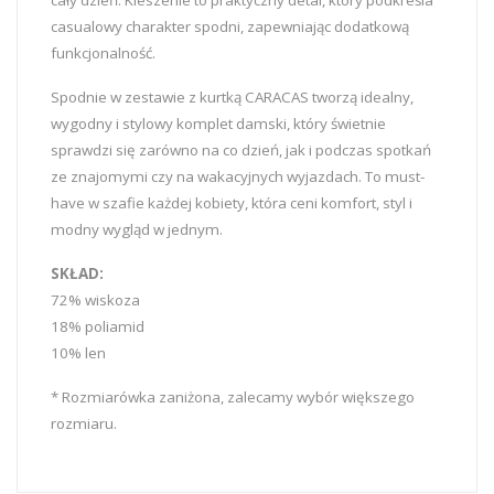
cały dzień. Kieszenie to praktyczny detal, który podkreśla
casualowy charakter spodni, zapewniając dodatkową
funkcjonalność.
Spodnie w zestawie z kurtką CARACAS tworzą idealny,
wygodny i stylowy komplet damski, który świetnie
sprawdzi się zarówno na co dzień, jak i podczas spotkań
ze znajomymi czy na wakacyjnych wyjazdach. To must-
have w szafie każdej kobiety, która ceni komfort, styl i
modny wygląd w jednym.
SKŁAD:
72% wiskoza
18% poliamid
10% len
* Rozmiarówka zaniżona, zalecamy wybór większego
rozmiaru.