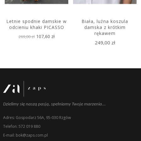
Letnie spodnie damskie w
Biała, luźna koszula
odcieniu khaki PICASSO
damska z krótkim
rękawem
107,60 zł
269,00 zł
249,00 zł
Dzielimy się naszą pasją, spełniamy Twoje marzenia...
Adres: Gospodarz 56A, 95-030 Rzgów
Telefon: 572 019 880
E-mail: bok@zaps.com.pl