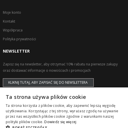
Moje konto
Kontakt
Współpraca
Polityka prywatności
NEWSLETTER
Zapisz się na newsletter, aby otrzymać 10% rabatu na pierwsze zakupy
oraz dostawać informacje o nowościach i promocjach
KLIKNIJ TUTAJ, ABY ZAPISAĆ SIĘ DO NEWSLETTERA
Ta strona używa plików cookie
Ta strona korzysta z plików cookie, aby zapewnić lepszą wygodę
użytkowania. Korzystając z tej strony, wyrażasz zgodę na używanie
przez nas wszystkich plików cookie zgodnie z warunkami naszej
Copyright © ZAPS. All Rights Reserved.
polityki plików cookie.
Dowiedz się więcej
POKAŻ SZCZEGÓŁY