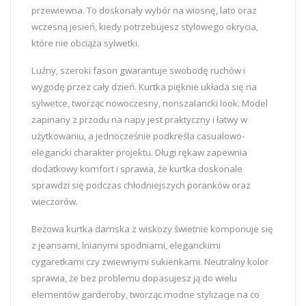
przewiewna. To doskonały wybór na wiosnę, lato oraz
wczesną jesień, kiedy potrzebujesz stylowego okrycia,
które nie obciąża sylwetki.
Luźny, szeroki fason gwarantuje swobodę ruchów i
wygodę przez cały dzień. Kurtka pięknie układa się na
sylwetce, tworząc nowoczesny, nonszalancki look. Model
zapinany z przodu na napy jest praktyczny i łatwy w
użytkowaniu, a jednocześnie podkreśla casualowo-
elegancki charakter projektu. Długi rękaw zapewnia
dodatkowy komfort i sprawia, że kurtka doskonale
sprawdzi się podczas chłodniejszych poranków oraz
wieczorów.
Beżowa kurtka damska z wiskozy świetnie komponuje się
z jeansami, lnianymi spodniami, eleganckimi
cygaretkami czy zwiewnymi sukienkami. Neutralny kolor
sprawia, że bez problemu dopasujesz ją do wielu
elementów garderoby, tworząc modne stylizacje na co