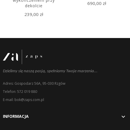
wykończeniem przy
690,00 zł
dekolcie
239,00 zł
Dzielimy się naszą pasją, spełniamy Twoje marzenia...
Adres: Gospodarz 56A, 95-030 Rzgów
Telefon: 572 019 880
E-mail: bok@zaps.com.pl

INFORMACJA