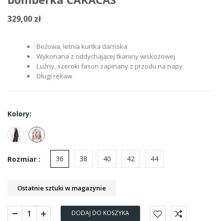
329,00 zł
Beżowa, letnia kurtka damska
Wykonana z oddychającej tkaniny wiskozowej
Luźny, szeroki fason zapinany z przodu na napy
Długi rękaw
Kolory:
36
38
40
42
44
Rozmiar :
Ostatnie sztuki w magazynie
DODAJ DO KOSZYKA