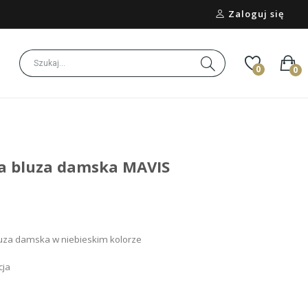
Zaloguj się
0
0
a bluza damska MAVIS
uza damska w niebieskim kolorze
cja