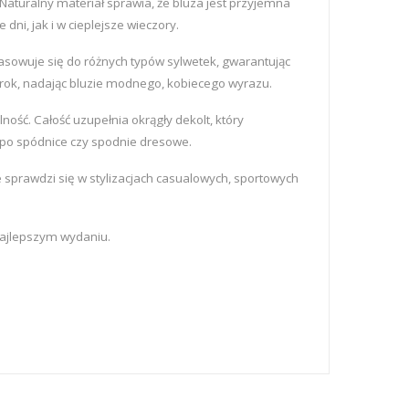
aturalny materiał sprawia, że bluza jest przyjemna
dni, jak i w cieplejsze wieczory.
asowuje się do różnych typów sylwetek, gwarantując
wzrok, nadając bluzie modnego, kobiecego wyrazu.
ność. Całość uzupełnia okrągły dekolt, który
w po spódnice czy spodnie dresowe.
 sprawdzi się w stylizacjach casualowych, sportowych
 najlepszym wydaniu.