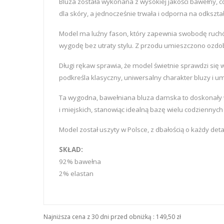
Bluza została wykonana z wysokiej jakości bawełny, 
dla skóry, a jednocześnie trwała i odporna na odkształ
Model ma luźny fason, który zapewnia swobodę ruchów
wygodę bez utraty stylu. Z przodu umieszczono ozdobn
Długi rękaw sprawia, że model świetnie sprawdzi się w 
podkreśla klasyczny, uniwersalny charakter bluzy i u
Ta wygodna, bawełniana bluza damska to doskonały wy
i miejskich, stanowiąc idealną bazę wielu codziennyc
Model został uszyty w Polsce, z dbałością o każdy deta
SKŁAD:
92% bawełna
2% elastan
Najniższa cena z 30 dni przed obniżką :
149,50 zł