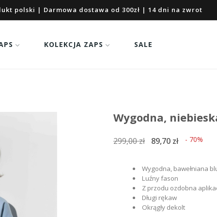
ukt polski | Darmowa dostawa od 300zł | 14 dni na zwrot
APS
KOLEKCJA ZAPS
SALE
Wygodna, niebiesk
- 70%
299,00 zł
89,70 zł
Wygodna, bawełniana bl
Luźny fason
Z przodu ozdobna aplika
Długi rękaw
Okrągły dekolt