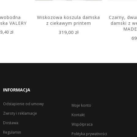
 swobodna
Wiskozowa koszula damska
Czarny, dwu
ska VALERY
z ciekawym printem
damski z w
MADE/
9,40 zł
319,00 zł
69
INFORMACJA
Odstapienie od umowy
Moje konto
Zwroty i reklamacje
Kontakt
Dostawa
Współpraca
Regulamin
Polityka prywatności