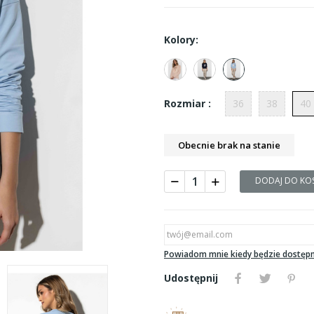
Kolory:
36
38
40
Rozmiar :
Obecnie brak na stanie
DODAJ DO KO
Powiadom mnie kiedy będzie dostęp
Udostępnij