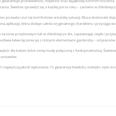
co gwarantuje przewiewność, miękkość oraz wyjątkowy komfort noszenia. N
cenia. Świetnie sprawdzi się o każdej porze roku – zarówno w chłodniejsze 
 i pozwala czuć się komfortowo w każdej sytuacji. Bluza doskonale dop
ą aplikację, która dodaje całości oryginalnego charakteru i przyciąga 
sezonie przejściowym lub w chłodniejsze dni, zapewniając ciepło i przytul
możliwia łatwe łączenie jej z różnymi elementami garderoby – od jeansó
bór dla kobiet, które cenią modę połączoną z funkcjonalnością. Świetnie
h zestawów.
l i najwyższą jakość wykonania. To gwarancja trwałości, estetyki i stylu w