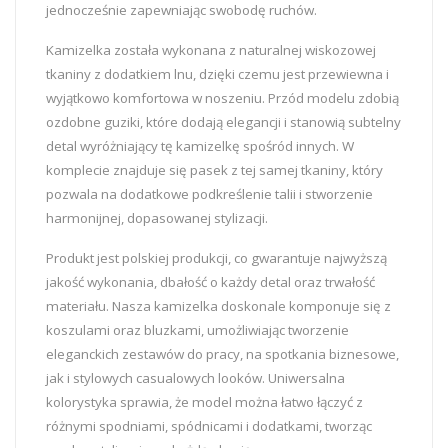
jednocześnie zapewniając swobodę ruchów.
Kamizelka została wykonana z naturalnej wiskozowej
tkaniny z dodatkiem lnu, dzięki czemu jest przewiewna i
wyjątkowo komfortowa w noszeniu. Przód modelu zdobią
ozdobne guziki, które dodają elegancji i stanowią subtelny
detal wyróżniający tę kamizelkę spośród innych. W
komplecie znajduje się pasek z tej samej tkaniny, który
pozwala na dodatkowe podkreślenie talii i stworzenie
harmonijnej, dopasowanej stylizacji.
Produkt jest polskiej produkcji, co gwarantuje najwyższą
jakość wykonania, dbałość o każdy detal oraz trwałość
materiału. Nasza kamizelka doskonale komponuje się z
koszulami oraz bluzkami, umożliwiając tworzenie
eleganckich zestawów do pracy, na spotkania biznesowe,
jak i stylowych casualowych looków. Uniwersalna
kolorystyka sprawia, że model można łatwo łączyć z
różnymi spodniami, spódnicami i dodatkami, tworząc