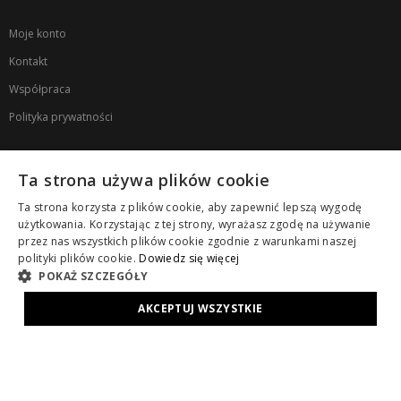
Moje konto
Kontakt
Współpraca
Polityka prywatności
NEWSLETTER
Ta strona używa plików cookie
Zapisz się na newsletter, aby otrzymać 10% rabatu na pierwsze zakupy
Ta strona korzysta z plików cookie, aby zapewnić lepszą wygodę
oraz dostawać informacje o nowościach i promocjach
użytkowania. Korzystając z tej strony, wyrażasz zgodę na używanie
przez nas wszystkich plików cookie zgodnie z warunkami naszej
KLIKNIJ TUTAJ, ABY ZAPISAĆ SIĘ DO NEWSLETTERA
polityki plików cookie.
Dowiedz się więcej
POKAŻ SZCZEGÓŁY
AKCEPTUJ WSZYSTKIE
Copyright © ZAPS. All Rights Reserved.