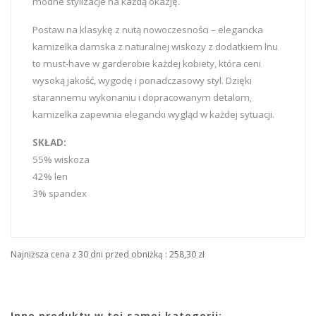
modne stylizacje na każdą okazję.
Postaw na klasykę z nutą nowoczesności – elegancka
kamizelka damska z naturalnej wiskozy z dodatkiem lnu
to must-have w garderobie każdej kobiety, która ceni
wysoką jakość, wygodę i ponadczasowy styl. Dzięki
starannemu wykonaniu i dopracowanym detalom,
kamizelka zapewnia elegancki wygląd w każdej sytuacji.
SKŁAD:
55% wiskoza
42% len
3% spandex
Najniższa cena z 30 dni przed obniżką :
258,30 zł
Inne produkty w tej samej kategorii: