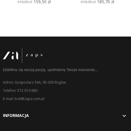
159,50 zł
185,70 zł
319,00 zł
619,00 zł
Dzielimy się naszą pasją, spełniamy Twoje marzenia...
Adres: Gospodarz 56A, 95-030 Rzgów
Telefon: 572 019 880
E-mail: bok@zaps.com.pl

INFORMACJA