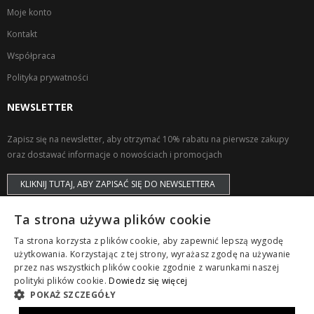
Moje konto
Kontakt
Współpraca
Polityka prywatności
NEWSLETTER
Zapisz się na newsletter, aby otrzymać 10% rabatu na pierwsze zakupy
oraz dostawać informacje o nowościach i promocjach
KLIKNIJ TUTAJ, ABY ZAPISAĆ SIĘ DO NEWSLETTERA
Ta strona używa plików cookie
Ta strona korzysta z plików cookie, aby zapewnić lepszą wygodę
użytkowania. Korzystając z tej strony, wyrażasz zgodę na używanie
przez nas wszystkich plików cookie zgodnie z warunkami naszej
Copyright © ZAPS. All Rights Reserved.
polityki plików cookie.
Dowiedz się więcej
POKAŻ SZCZEGÓŁY