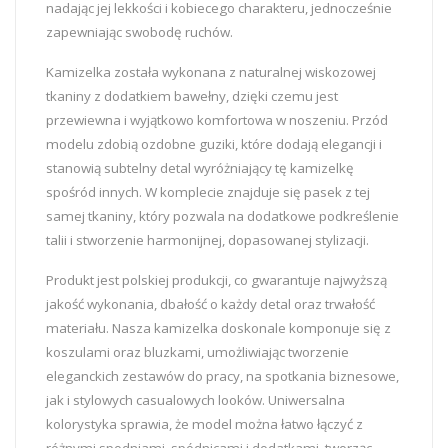
nadając jej lekkości i kobiecego charakteru, jednocześnie
zapewniając swobodę ruchów.
Kamizelka została wykonana z naturalnej wiskozowej
tkaniny z dodatkiem bawełny, dzięki czemu jest
przewiewna i wyjątkowo komfortowa w noszeniu. Przód
modelu zdobią ozdobne guziki, które dodają elegancji i
stanowią subtelny detal wyróżniający tę kamizelkę
spośród innych. W komplecie znajduje się pasek z tej
samej tkaniny, który pozwala na dodatkowe podkreślenie
talii i stworzenie harmonijnej, dopasowanej stylizacji.
Produkt jest polskiej produkcji, co gwarantuje najwyższą
jakość wykonania, dbałość o każdy detal oraz trwałość
materiału. Nasza kamizelka doskonale komponuje się z
koszulami oraz bluzkami, umożliwiając tworzenie
eleganckich zestawów do pracy, na spotkania biznesowe,
jak i stylowych casualowych looków. Uniwersalna
kolorystyka sprawia, że model można łatwo łączyć z