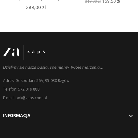
159,50 zł
319,00 zł
289,00 zł
Dzielimy się naszą pasją, spełniamy Twoje marzenia...
Adres: Gospodarz 56A, 95-030 Rzgów
Telefon: 572 019 880
E-mail: bok@zaps.com.pl

INFORMACJA