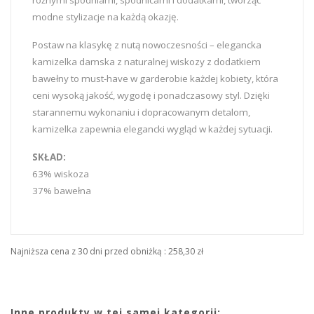
różnymi spodniami, spódnicami i dodatkami, tworząc
modne stylizacje na każdą okazję.
Postaw na klasykę z nutą nowoczesności – elegancka
kamizelka damska z naturalnej wiskozy z dodatkiem
bawełny to must-have w garderobie każdej kobiety, która
ceni wysoką jakość, wygodę i ponadczasowy styl. Dzięki
starannemu wykonaniu i dopracowanym detalom,
kamizelka zapewnia elegancki wygląd w każdej sytuacji.
SKŁAD:
63% wiskoza
37% bawełna
Najniższa cena z 30 dni przed obniżką :
258,30 zł
Inne produkty w tej samej kategorii: