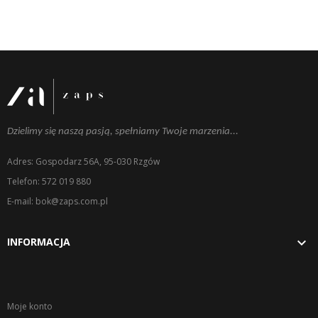
Dzielimy się naszą pasją, spełniamy Twoje marzenia...
Adres: Gospodarz 56A, 95-030 Rzgów
Telefon: 572 019 880
E-mail: bok@zaps.com.pl

INFORMACJA
Moje konto