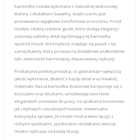
Kamizelka została wykonana z naturalnej wiskozowej
tkaniny z dodatkiem bawełny, dzięki czemu jest
przewiewna i wyjątkowo komfortowa w noszeniu. Przód
modelu zdobią ozdobne guziki, które dodają elegancji i
stanowią subtelny detal wyróżniający tę kamizelkę
spośród innych. W komplecie znajduje się pasek z tej
samej tkaniny, który pozwala na dodatkowe podkreślenie
talii i stworzenie harmonijnej, dopasowanej stylizacji.
Produkt jest polskiej produkcji, co gwarantuje najwyższą
jakość wykonania, dbałość o każdy detal oraz trwałość
materiału. Nasza kamizelka doskonale komponuje się z
koszulami oraz bluzkami, umożliwiając tworzenie
eleganckich zestawów do pracy, na spotkania biznesowe,
jak i stylowych casualowych looków. Uniwersalna
kolorystyka sprawia, że model można łatwo łączyć z
różnymi spodniami, spódnicami i dodatkami, tworząc
modne stylizacje na każdą okazję.