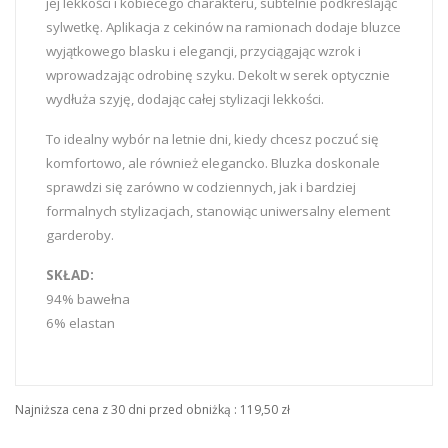
jej lekkości i kobiecego charakteru, subtelnie podkreślając
sylwetkę. Aplikacja z cekinów na ramionach dodaje bluzce
wyjątkowego blasku i elegancji, przyciągając wzrok i
wprowadzając odrobinę szyku. Dekolt w serek optycznie
wydłuża szyję, dodając całej stylizacji lekkości.
To idealny wybór na letnie dni, kiedy chcesz poczuć się
komfortowo, ale również elegancko. Bluzka doskonale
sprawdzi się zarówno w codziennych, jak i bardziej
formalnych stylizacjach, stanowiąc uniwersalny element
garderoby.
SKŁAD:
94% bawełna
6% elastan
Najniższa cena z 30 dni przed obniżką :
119,50 zł