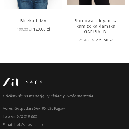
Bluzka LIMA
Bordowa, elegancka
kamizelka damska
129,00 zł
199,00 zł
GARIBALDI
229,50 zł
459,00 zł
Dzielimy się naszą pasją, spełniamy Twoje marzenia...
Adres: Gospodarz 56A, 95-030 Rzgów
Telefon: 572 019 880
E-mail: bok@zaps.com.pl