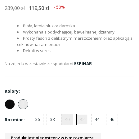
- 50%
239,00 zł
119,50 zł
Biała, letnia bluzka damska
Wykonana z oddychającej, bawełnianej dzianiny
Prosty fason z delikatnym marszczeniem oraz aplikacją z
cekinów na ramionach
Dekolt w serek
Na zdjęciu w zestawie ze spodniami
ESPINAR
Kolory:
36
38
40
42
44
46
Rozmiar :
Produkt jest niedostępny w tym rozmiarze.