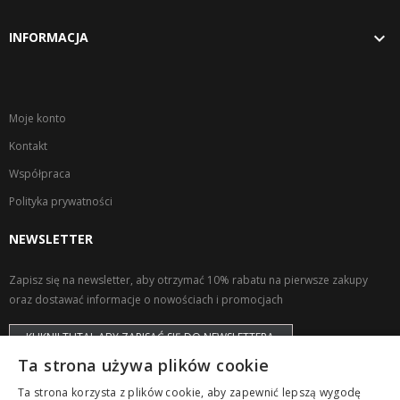

INFORMACJA
Moje konto
Kontakt
Współpraca
Polityka prywatności
NEWSLETTER
Zapisz się na newsletter, aby otrzymać 10% rabatu na pierwsze zakupy
oraz dostawać informacje o nowościach i promocjach
KLIKNIJ TUTAJ, ABY ZAPISAĆ SIĘ DO NEWSLETTERA
Ta strona używa plików cookie
Ta strona korzysta z plików cookie, aby zapewnić lepszą wygodę