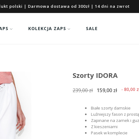
ukt polski | Darmowa dostawa od 300zł | 14 dni na zwrot
APS
KOLEKCJA ZAPS
SALE
Szorty IDORA
- 80,00 z
239,00 zł
159,00 zł
Białe szorty damskie
Luźniejszy fason z pros
Zapinane na zamek i guz
Z kieszeniami
Pasek w komplecie