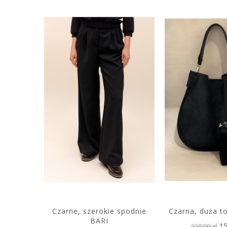
LEY
Czarne, szerokie spodnie
Czarna, duża t
BARI
 zł
15
219,00 zł