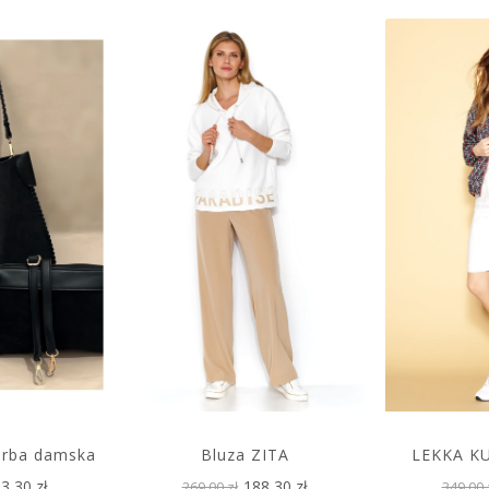
orba damska
Bluza ZITA
LEKKA K
3,30 zł
188,30 zł
269,00 zł
349,00 