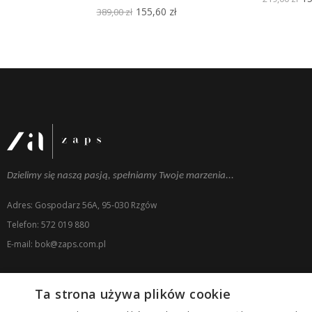
155,60 zł
389,00 zł
Dzielimy się naszą pasją, spełniamy Twoje marzenia...
Adres: Gospodarz 56A, 95-030 Rzgów
Telefon: 572 019 880
E-mail: bok@zaps.com.pl
Ta strona używa plików cookie