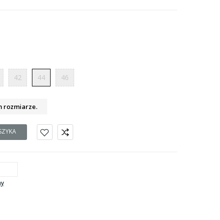
42
44
46
m rozmiarze.
SZYKA
ny