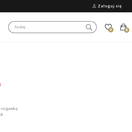
Zaloguj się
0
0
ł
tą nogawką
ik