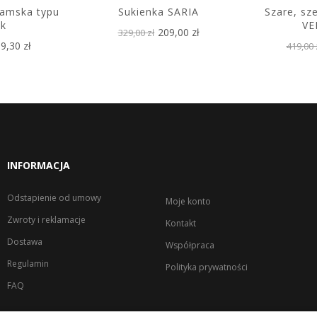
damska typu
Sukienka SARIA
Szare, sz
k
VE
209,00 zł
329,00 zł
9,30 zł
419,00 
INFORMACJA
Odstapienie od umowy
Moje konto
Zwroty i reklamacje
Kontakt
Dostawa
Współpraca
Regulamin
Polityka prywatności
FAQ