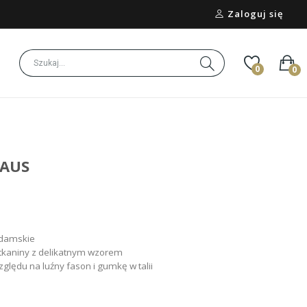
Zaloguj się
0
0
NAUS
 damskie
tkaniny z delikatnym wzorem
lędu na luźny fason i gumkę w talii