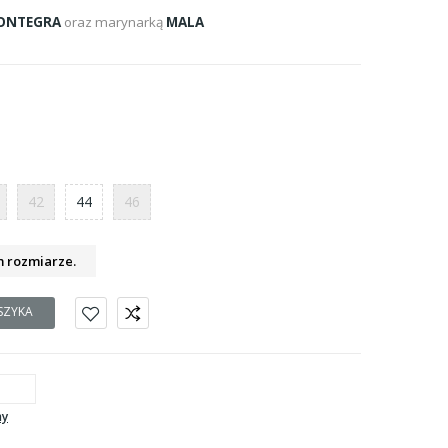
ONTEGRA
oraz marynarką
MALA
42
44
46
m rozmiarze.
SZYKA
ny