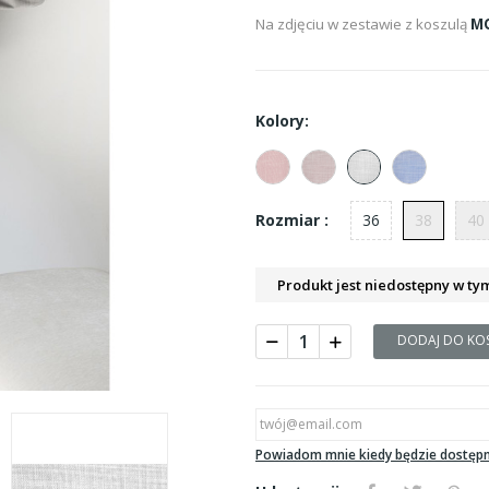
Na zdjęciu w zestawie z koszulą
M
Kolory:
36
38
40
Rozmiar :
Produkt jest niedostępny w ty
DODAJ DO KO
Powiadom mnie kiedy będzie dostęp