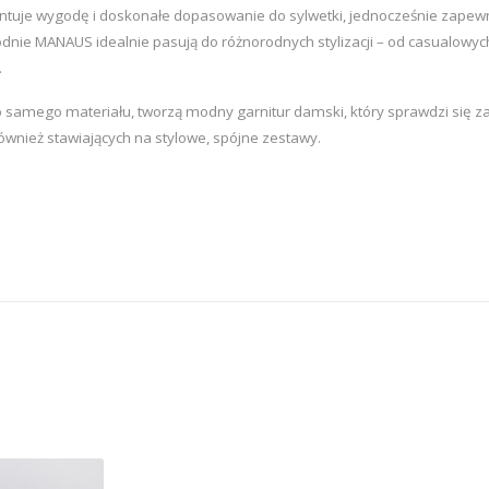
rantuje wygodę i doskonałe dopasowanie do sylwetki, jednocześnie zape
podnie MANAUS idealnie pasują do różnorodnych stylizacji – od casualowy
.
samego materiału, tworzą modny garnitur damski, który sprawdzi się zaró
również stawiających na stylowe, spójne zestawy.