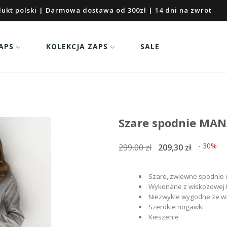
ukt polski | Darmowa dostawa od 300zł | 14 dni na zwrot
APS
KOLEKCJA ZAPS
SALE
Szare spodnie MA
- 30%
299,00 zł
209,30 zł
Szare, zwiewne spodnie
Wykonane z wiskozowej 
Niezwykle wygodne ze wzg
Szerokie nogawki
Kieszenie