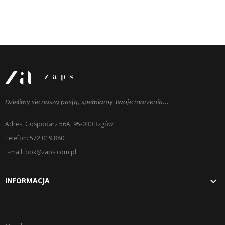
Dzielimy się naszą pasją, spełniamy Twoje marzenia...
Adres: Gospodarz 56A, 95-030 Rzgów
Telefon: 572 019 880
E-mail: bok@zaps.com.pl

INFORMACJA