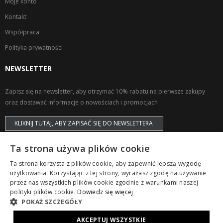
Moje konto
Kontakt
Współpraca
Polityka prywatności
NEWSLETTER
Zapisz się na newsletter, aby otrzymać 10% rabatu na pierwsze zakupy
oraz dostawać informacje o nowościach i promocjach
KLIKNIJ TUTAJ, ABY ZAPISAĆ SIĘ DO NEWSLETTERA
Ta strona używa plików cookie
Ta strona korzysta z plików cookie, aby zapewnić lepszą wygodę
użytkowania. Korzystając z tej strony, wyrażasz zgodę na używanie
przez nas wszystkich plików cookie zgodnie z warunkami naszej
Copyright © ZAPS. All Rights Reserved.
polityki plików cookie.
Dowiedz się więcej
POKAŻ SZCZEGÓŁY
AKCEPTUJ WSZYSTKIE