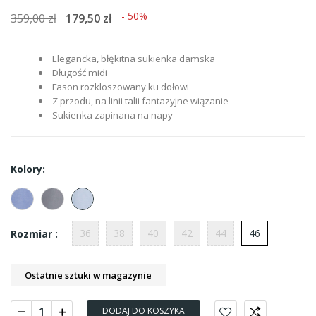
- 50%
359,00 zł
179,50 zł
Elegancka, błękitna sukienka damska
Długość midi
Fason rozkloszowany ku dołowi
Z przodu, na linii talii fantazyjne wiązanie
Sukienka zapinana na napy
Kolory:
36
38
40
42
44
46
Rozmiar :
Ostatnie sztuki w magazynie
DODAJ DO KOSZYKA