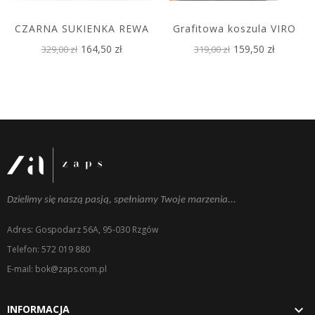
CZARNA SUKIENKA REWA
Grafitowa koszula VIRO
164,50 zł
159,50 zł
329,00 zł
319,00 zł
Dzielimy się naszą pasją, spełniamy Twoje marzenia...
Adres: Gospodarz 56A, 95-030 Rzgów
Telefon: 572 019 880
E-mail: bok@zaps.com.pl

INFORMACJA