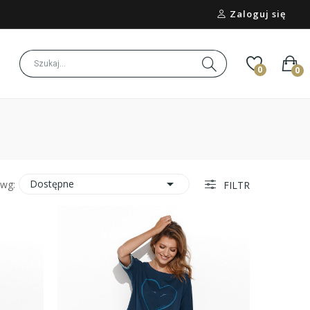
Zaloguj się
0
0

Dostępne
 wg:
FILTR