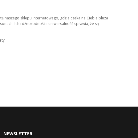
rtą naszego sklepu internetowego, gdzie czeka na Ciebie bluza
onach. Ich różnorodność i uniwersalność sprawia, że są
ety:
NEWSLETTER