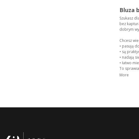
Bluza 
Szukasz dl
bez kaptur
dobrym wyb
Chcesz wie
•
pasują do 
•
są prakty
•
nadają się
•
łatwo mie
To sprawia,
More