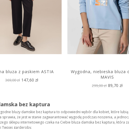
na bluza z paskiem ASTIA
Wygodna, niebieska bluza
MAVIS
147,60 zł
369,00 zł
89,70 zł
299,00 zł
damska bez kaptura
godne bluzy damskie bez kaptura to odpowiedni wybór dla kobiet, które lubią k
a sprawia, że jest w stanie zagwarantować wygodę podczas noszenia, a jedn
szego sklepu internetowego czeka na Ciebie bluza damska bez kaptura, która za
 Twojej garderoby.