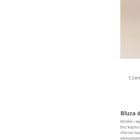
Czar
Bluza 
Modne i wy
bez kaptur
ofercie na
elementami