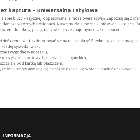
bez kaptura – uniwersalna i stylowa
a siebie bluzy klasycznej, dopasowane, a może oversizowej? Zapoznaj się z ofe
a damska w różnych odsłonach. Nasze modele można kupić w wielu krojach i fas
orem do szkoły, pracy, na spotkania ze znajomymi oraz na spacer.
dzieć czemu warto zdecydować się na nasze bluzy? Przekonaj się jakie mają zal
każdej sylwetki i wieku,
czne i wygodne w noszeniu,
 do stylizacji sportowych, miejskich i eleganckich,
szczą się pod kurtką lub płaszczem.
 że idealnie sprawdzają się na różne okazje i są w stanie spełnić oczekiwania...
INFORMACJA