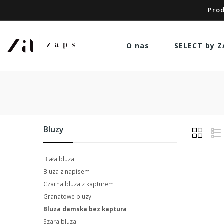
Prod
O nas
SELECT by Z
Bluzy
Biała bluza
Bluza z napisem
Czarna bluza z kapturem
Granatowe bluzy
Bluza damska bez kaptura
Szara bluza