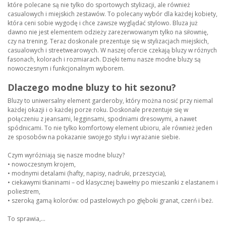
które polecane są nie tylko do sportowych stylizacji, ale również
casualowych i miejskich zestawów. To polecany wybór dla każdej kobiety,
która ceni sobie wygodę i chce zawsze wyglądać stylowo. Bluza już
dawno nie jest elementem odzieży zarezerwowanym tylko na siłownię,
czy na trening. Teraz doskonale prezentuje się w stylizacjach miejskich,
casualowych i streetwearowych. W naszej ofercie czekają bluzy w różnych
fasonach, kolorach i rozmiarach. Dzięki temu nasze modne bluzy są
nowoczesnym i funkcjonalnym wyborem.
Dlaczego modne bluzy to hit sezonu?
Bluzy to uniwersalny element garderoby, który można nosić przy niemal
każdej okazji i o każdej porze roku. Doskonale prezentuje się w
połączeniu z jeansami, legginsami, spodniami dresowymi, a nawet
spódnicami. To nie tylko komfortowy element ubioru, ale również jeden
ze sposobów na pokazanie swojego stylu i wyrażanie siebie.
Czym wyróżniają się nasze modne bluzy?
•
nowoczesnym krojem,
•
modnymi detalami (hafty, napisy, nadruki, przeszycia),
•
ciekawymi tkaninami – od klasycznej bawełny po mieszanki z elastanem i
poliestrem,
•
szeroką gamą kolorów: od pastelowych po głęboki granat, czerń i beż.
To sprawia,...