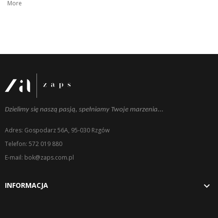
More
Dzielimy się naszą pasją, spełniamy Twoje marzenia...
Adres: Gospodarz 56A, 95-030 Rzgów
Telefon: 572 019 880
E-mail: bok@zaps.com.pl

INFORMACJA