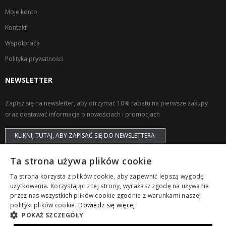
Moje konto
Kontakt
Współpraca
Polityka prywatności
NEWSLETTER
Zapisz się na newsletter, aby otrzymać 10% rabatu na pierwsze zakupy
oraz dostawać informacje o nowościach i promocjach
KLIKNIJ TUTAJ, ABY ZAPISAĆ SIĘ DO NEWSLETTERA
Ta strona używa plików cookie
Ta strona korzysta z plików cookie, aby zapewnić lepszą wygodę
użytkowania. Korzystając z tej strony, wyrażasz zgodę na używanie
przez nas wszystkich plików cookie zgodnie z warunkami naszej
Copyright © ZAPS. All Rights Reserved.
polityki plików cookie.
Dowiedz się więcej
POKAŻ SZCZEGÓŁY