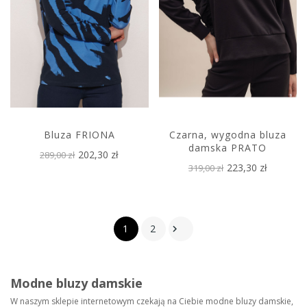
Bluza FRIONA
Czarna, wygodna bluza
damska PRATO
202,30 zł
289,00 zł
223,30 zł
319,00 zł
1
2

Modne bluzy damskie
W naszym sklepie internetowym czekają na Ciebie modne bluzy damskie,