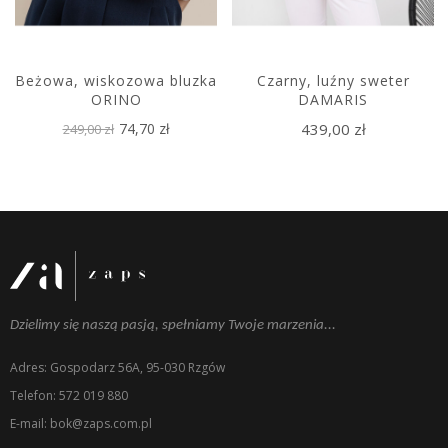
Beżowa, wiskozowa bluzka
Czarny, luźny sweter
ORINO
DAMARIS
74,70 zł
439,00 zł
249,00 zł
Dzielimy się naszą pasją, spełniamy Twoje marzenia...
Adres: Gospodarz 56A, 95-030 Rzgów
Telefon: 572 019 880
E-mail: bok@zaps.com.pl