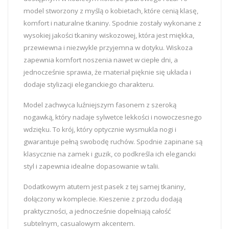
model stworzony z myślą o kobietach, które cenią klasę,
komfort i naturalne tkaniny. Spodnie zostały wykonane z
wysokiej jakości tkaniny wiskozowej, która jest miękka,
przewiewna i niezwykle przyjemna w dotyku. Wiskoza
zapewnia komfort noszenia nawet w ciepłe dni, a
jednocześnie sprawia, że materiał pięknie się układa i
dodaje stylizacji eleganckiego charakteru.
Model zachwyca luźniejszym fasonem z szeroką
nogawką, który nadaje sylwetce lekkości i nowoczesnego
wdzięku. To krój, który optycznie wysmukla nogi i
gwarantuje pełną swobodę ruchów. Spodnie zapinane są
klasycznie na zamek i guzik, co podkreśla ich elegancki
styl i zapewnia idealne dopasowanie w talii.
Dodatkowym atutem jest pasek z tej samej tkaniny,
dołączony w komplecie. Kieszenie z przodu dodają
praktyczności, a jednocześnie dopełniają całość
subtelnym, casualowym akcentem.