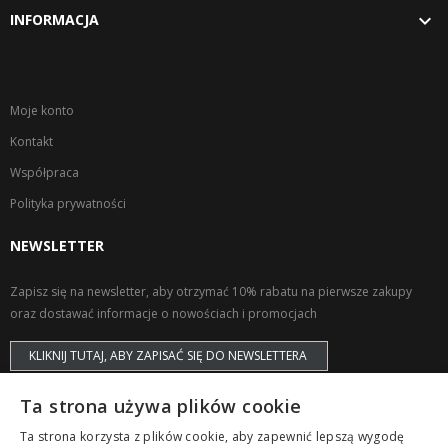

INFORMACJA
Moje konto
Kontakt
Współpraca
Polityka prywatności
NEWSLETTER
Zapisz się na newsletter, aby otrzymać 10% rabatu na pierwsze zakupy
oraz dostawać informacje o nowościach i promocjach
KLIKNIJ TUTAJ, ABY ZAPISAĆ SIĘ DO NEWSLETTERA
Ta strona używa plików cookie
Ta strona korzysta z plików cookie, aby zapewnić lepszą wygodę