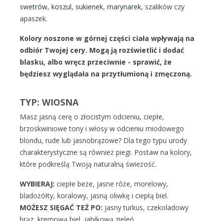
swetrów
,
koszul
,
sukienek
,
marynarek
, szalików czy
apaszek.
Kolory noszone w górnej części ciała wpływają na
odbiór Twojej cery. Mogą ją rozświetlić i dodać
blasku, albo wręcz przeciwnie - sprawić, że
będziesz wyglądała na przytłumioną i zmęczoną.
TYP: WIOSNA
Masz jasną cerę o złocistym odcieniu, ciepłe,
brzoskwiniowe tony i włosy w odcieniu miodowego
blondu, rude lub jasnobrązowe? Dla tego typu urody
charakterystyczne są również piegi. Postaw na kolory,
które podkreślą Twoją naturalną świeżość.
WYBIERAJ:
ciepłe beże, jasne róże, morelowy,
bladożółty, koralowy, jasną oliwkę i ciepłą biel.
MOŻESZ SIĘGAĆ TEŻ PO:
jasny turkus, czekoladowy
brąz, kremową biel, jabłkową zieleń.