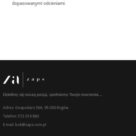
dopasowanymi odcieniami.
Dzielimy się naszą pasją, spełniamy Twoje marzenia...
Adres: Gospodarz 56A, 95-030 Rzgów
Telefon: 572 019 880
E-mail: bok@zaps.com.pl