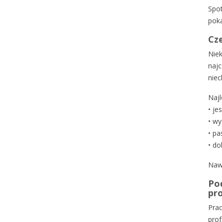
Spot
poka
Cze
Niek
najc
niec
Najl
•
je
•
wy
•
pas
•
do
Nawe
Pod
pro
Prac
prof