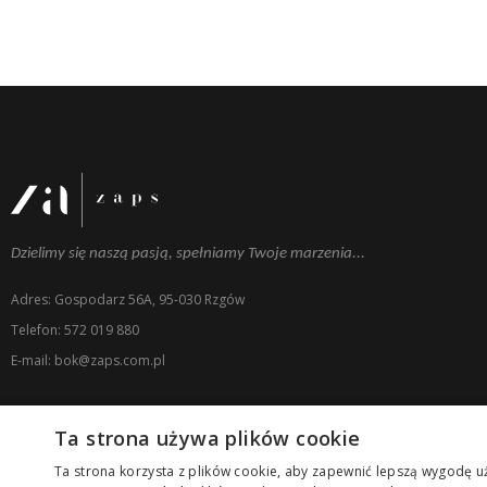
Dzielimy się naszą pasją, spełniamy Twoje marzenia...
Adres: Gospodarz 56A, 95-030 Rzgów
Telefon: 572 019 880
E-mail: bok@zaps.com.pl
Ta strona używa plików cookie
Ta strona korzysta z plików cookie, aby zapewnić lepszą wygodę uż