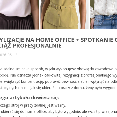
YLIZACJE NA HOME OFFICE + SPOTKANIE 
IĄŻ PROFESJONALNIE
026-05-12
a zdalna zmieniła sposób, w jaki wykonujesz obowiązki zawodowe or
odę. Nie oznacza jednak całkowitej rezygnacji z profesjonalnego 
 zwiększyć koncentrację, poprawić pewność siebie i wpłynąć na odb
utacyjnych online. Jak się ubierać do pracy z domu, żeby było wygod
ego artykułu dowiesz się:
czego strój w pracy zdalnej jest ważny,
 ubierać się do home office, aby było wygodnie, ale wciąż profesjonal