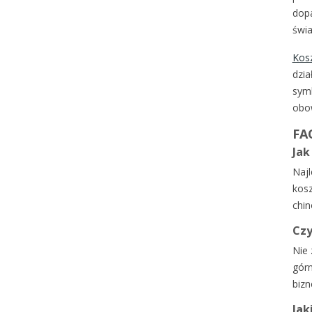
dopa
świ
Kos
dzia
sym
obo
FAQ
Jak
Najl
kosz
chin
Czy
Nie 
górn
bizn
Jak