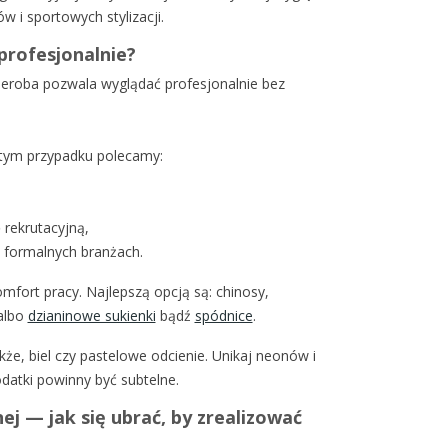
 i sportowych stylizacji.
 profesjonalnie?
deroba pozwala wyglądać profesjonalnie bez
 tym przypadku polecamy:
 rekrutacyjną,
 formalnych branżach.
omfort pracy. Najlepszą opcją są: chinosy,
albo
dzianinowe sukienki
bądź
spódnice
.
kże, biel czy pastelowe odcienie. Unikaj neonów i
datki powinny być subtelne.
ej — jak się ubrać, by zrealizować