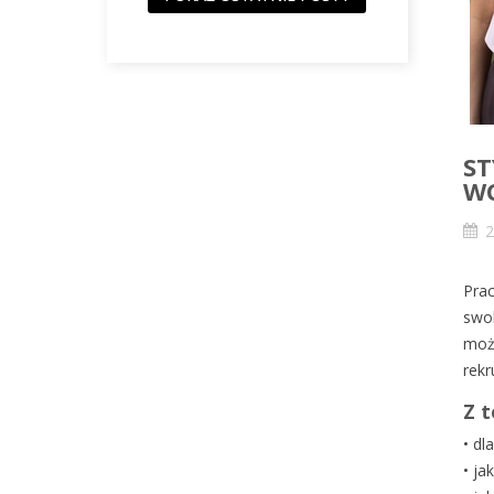
ST
WC
2
Prac
swob
może
rekr
Z t
•
dla
•
jak