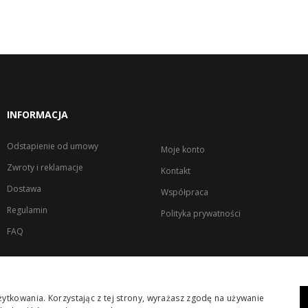
INFORMACJA
Odstapienie od umowy
Moje konto
Zwroty i reklamacje
Kontakt
Dostawa
Współpraca
Regulamin
Polityka prywatności
FAQ
ytkowania. Korzystając z tej strony, wyrażasz zgodę na używanie