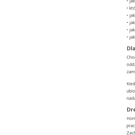
•
ja
•
kt
•
ja
•
jak
•
ja
•
ja
Dla
Choć
oddz
zami
Kied
ubio
nada
Dre
Home
prac
Zach