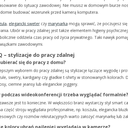
sowanie do sytuacji zawodowej. Nie musisz w domowym biurze nosić
adomie budować wizerunek przed kamerą komputera.
zula
,
elegancki sweter
czy
marynarka
mogą sprawić, że poczujesz się
łania. Ubiór w pracy zdalnej jest także elementem higieny psychicznej i
bolicznie oddziela czas pracy od życia prywatnego. Taki nawyk p
wiązkami zawodowymi.
 – stylizacje do pracy zdalnej
 ubierać się do pracy z domu?
epszym wyborem do pracy zdalnej są stylizacje łączące wygodę i pr
ule, swetry, kardigany czy gładkie t-shirty w stonowanych kolorach. D
osy, ciemne jeansy lub eleganckie joggery.
 podczas wideokonferencji trzeba wyglądać formalnie
zawsze jest to konieczne. W większości branż wystarczy styl smart ca
a część stroju wyglądała profesjonalnie, np. koszula, elegancka blu
esowych czy rozmów rekrutacyjnych warto założyć marynarkę lub żak
ie kolory ubrań najlepiej wyglądają w kamerze?