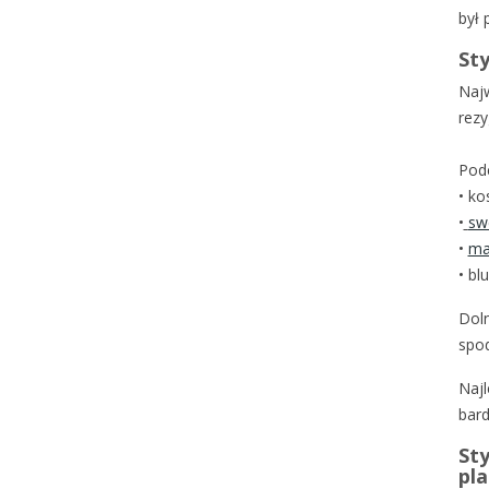
był 
Sty
Najw
rezy
Podc
•
kos
•
sw
•
ma
•
blu
Doln
spod
Najl
bard
Sty
pl