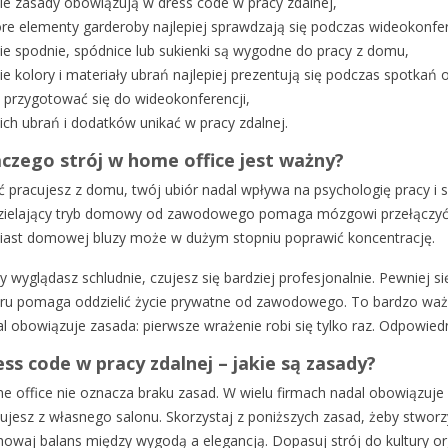
kie zasady obowiązują w dress code w pracy zdalnej,
óre elementy garderoby najlepiej sprawdzają się podczas wideokonfere
kie spodnie, spódnice lub sukienki są wygodne do pracy z domu,
ie kolory i materiały ubrań najlepiej prezentują się podczas spotkań o
k przygotować się do wideokonferencji,
kich ubrań i dodatków unikać w pracy zdalnej.
czego strój w home office jest ważny?
 pracujesz z domu, twój ubiór nadal wpływa na psychologię pracy i sp
ielający tryb domowy od zawodowego pomaga mózgowi przełączyć si
ast domowej bluzy może w dużym stopniu poprawić koncentrację.
y wyglądasz schludnie, czujesz się bardziej profesjonalnie. Pewniej
ru pomaga oddzielić życie prywatne od zawodowego. To bardzo ważny
l obowiązuje zasada: pierwsze wrażenie robi się tylko raz. Odpowied
ss code w pracy zdalnej – jakie są zasady?
 office nie oznacza braku zasad. W wielu firmach nadal obowiązuje s
ujesz z własnego salonu. Skorzystaj z poniższych zasad, żeby stworzy
owaj balans między wygodą a elegancją. Dopasuj strój do kultury org