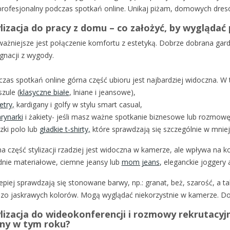
profesjonalny podczas spotkań online. Unikaj piżam, domowych dresów
lizacja do pracy z domu – co założyć, by wyglądać
ażniejsze jest połączenie komfortu z estetyką. Dobrze dobrana gar
gnacji z wygody.
zas spotkań online górna część ubioru jest najbardziej widoczna. W
zule (
klasyczne białe
, lniane i jeansowe),
etry
,
kardigany i golfy w stylu smart casual,
rynarki
i żakiety- jeśli masz ważne spotkanie biznesowe lub rozmowę
zki polo lub
gładkie t-shirty,
które sprawdzają się szczególnie w mniej
a część stylizacji rzadziej jest widoczna w kamerze, ale wpływa na k
nie materiałowe, ciemne jeansy lub
mom jeans
,
eleganckie joggery 
epiej sprawdzają się stonowane barwy, np.: granat, beż, szarość, a ta
zo jaskrawych kolorów. Mogą wyglądać niekorzystnie w kamerze. Do
lizacja do wideokonferencji i rozmowy rekrutacyjn
any w tym roku?