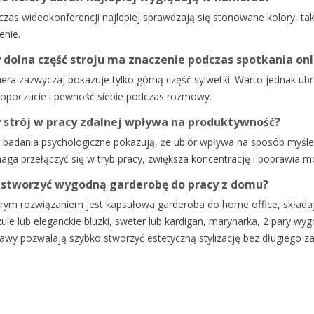
zas wideokonferencji najlepiej sprawdzają się stonowane kolory, taki
enie.
 dolna część stroju ma znaczenie podczas spotkania onl
ra zazwyczaj pokazuje tylko górną część sylwetki. Warto jednak ubr
opoczucie i pewność siebie podczas rozmowy.
 strój w pracy zdalnej wpływa na produktywność?
 badania psychologiczne pokazują, że ubiór wpływa na sposób myśleni
ga przełączyć się w tryb pracy, zwiększa koncentrację i poprawia 
 stworzyć wygodną garderobę do pracy z domu?
ym rozwiązaniem jest kapsułowa garderoba do home office, składają
ule lub eleganckie bluzki, sweter lub kardigan, marynarka, 2 pary wyg
awy pozwalają szybko stworzyć estetyczną stylizację bez długiego z