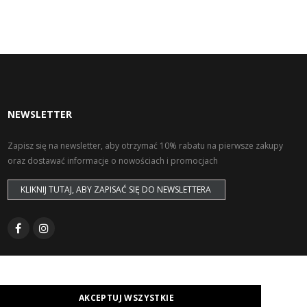
NEWSLETTER
Zapisz się na newsletter, aby otrzymać 10% rabatu na pierwsze zakupy
oraz dostawać informacje o nowościach i promocjach
KLIKNIJ TUTAJ, ABY ZAPISAĆ SIĘ DO NEWSLETTERA
AKCEPTUJ WSZYSTKIE