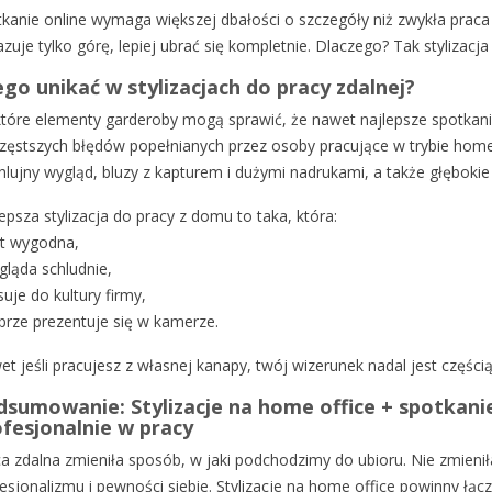
kanie online wymaga większej dbałości o szczegóły niż zwykła pra
zuje tylko górę, lepiej ubrać się kompletnie. Dlaczego? Tak stylizacj
go unikać w stylizacjach do pracy zdalnej?
tóre elementy garderoby mogą sprawić, że nawet najlepsze spotkanie
zęstszych błędów popełnianych przez osoby pracujące w trybie home 
hlujny wygląd, bluzy z kapturem i dużymi nadrukami, a także głębokie 
epsza stylizacja do pracy z domu to taka, która:
st wygodna,
gląda schludnie,
uje do kultury firmy,
brze prezentuje się w kamerze.
t jeśli pracujesz z własnej kanapy, twój wizerunek nadal jest częścią
sumowanie: Stylizacje na home office + spotkanie
fesjonalnie w pracy
a zdalna zmieniła sposób, w jaki podchodzimy do ubioru. Nie zmieni
esjonalizmu i pewności siebie. Stylizacje na home office powinny łącz