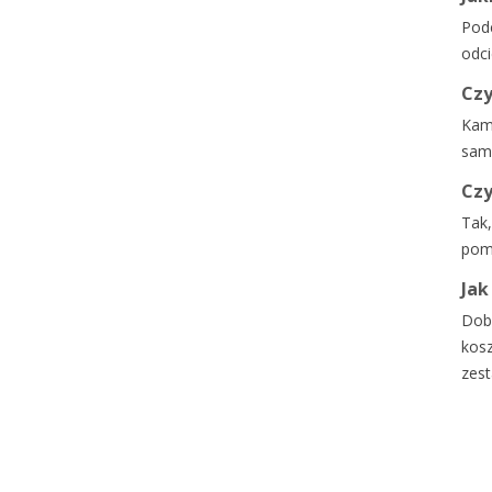
Podc
odci
Czy
Kame
sam
Czy
Tak,
poma
Jak
Dobr
kosz
zest