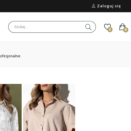
Zaloguj się
0
0
rofesjonalnie