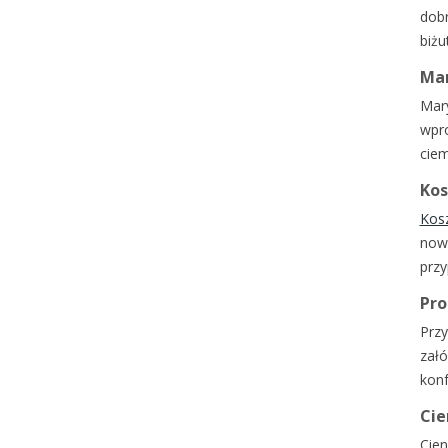
dobr
biżu
Mar
Mary
wpro
ciem
Kos
Kosz
nowo
przy
Pro
Przy
załó
konf
Cie
Cien