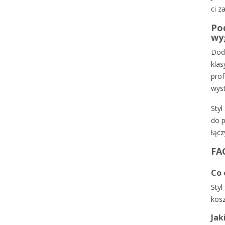
ci z
Pod
wyg
Doda
klas
prof
wyst
Styl
do p
łącz
FAQ
Co 
Styl
kosz
Jak