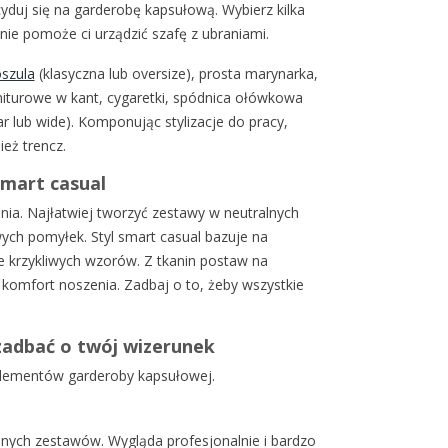
cyduj się na garderobę kapsułową. Wybierz kilka
nie pomoże ci urządzić szafę z ubraniami.
oszula
(klasyczna lub oversize), prosta marynarka,
niturowe w kant, cygaretki, spódnica ołówkowa
ar lub wide). Komponując stylizacje do pracy,
eż trencz.
 smart casual
nia. Najłatwiej tworzyć zestawy w neutralnych
wych pomyłek. Styl smart casual bazuje na
że krzykliwych wzorów. Z tkanin postaw na
 komfort noszenia. Zadbaj o to, żeby wszystkie
 zadbać o twój wizerunek
elementów garderoby kapsułowej.
lnych zestawów. Wygląda profesjonalnie i bardzo