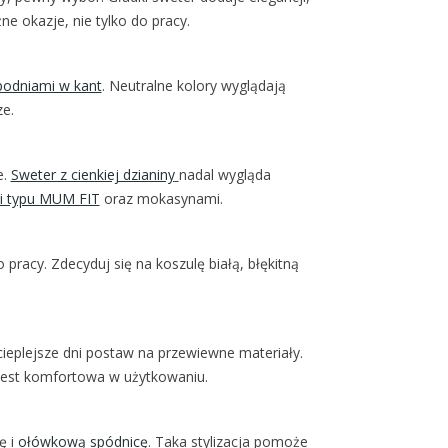
e okazje, nie tylko do pracy.
podniami w kant
. Neutralne kolory wyglądają
ze.
e.
Sweter z cienkiej dzianiny
nadal wygląda
i typu MUM FIT
oraz mokasynami.
 pracy. Zdecyduj się na koszulę białą, błękitną
cieplejsze dni postaw na przewiewne materiały.
 jest komfortowa w użytkowaniu.
ę i
ołówkową spódnicę
. Taka stylizacja pomoże