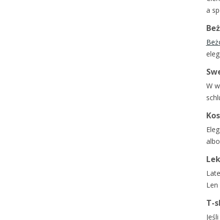
a sp
Beż
Beż
eleg
Swe
W wi
schl
Kos
Eleg
albo
Lek
Lat
Len 
T-s
Jeśl