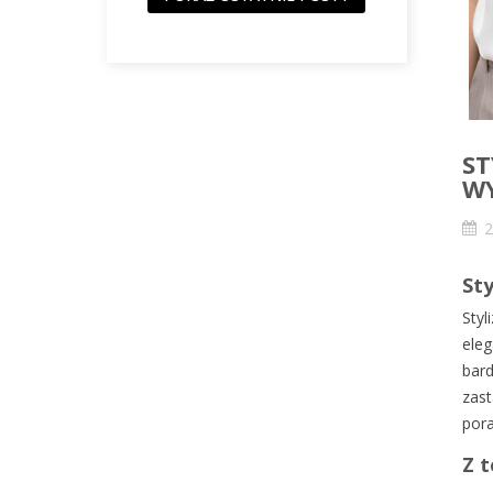
ST
WY
2
Sty
Styl
eleg
bard
zast
pora
Z t