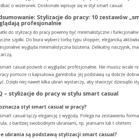
adbać o wizerunek. Doskonale wpisuje się w styl smart casual.
sumowanie: Stylizacje do pracy: 10 zestawów „sm
lądają profesjonalnie
tki do stylizacji do pracy powinny być minimalistyczne i funkcjonalne
yczne szpilki. Do biura wybierz torbę typu shopper, elegancką aktówk
esjonalnie wygląda minimalistyczna biżuteria. Delikatny naszyjnik, ma
arczą.
 smart casual pozwoli ci wyglądać profesjonalnie. Nie musisz wcale
racy pomoże ci kapsułowa garedroba. Jej podstawą są dobrze dobr
yć. Dzięki niej nawet kilka ubrań wystarczy, aby stworzyć dziesiątki st
 – stylizacje do pracy w stylu smart casual
oznacza styl smart casual w pracy?
 smart casual łączy elegancję z wygodą. Polega na zestawieniu form
ula, z bardziej swobodnymi ubraniami, np. jeansami lub t-shirtem.
ie ubrania są podstawą stylizacji smart casual?