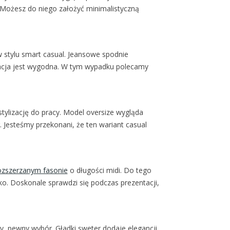
Możesz do niego założyć minimalistyczną
w stylu smart casual. Jeansowe spodnie
izacja jest wygodna. W tym wypadku polecamy
stylizację do pracy. Model oversize wygląda
Jesteśmy przekonani, że ten wariant casual
rozszerzanym fasonie
o długości midi. Do tego
ko. Doskonale sprawdzi się podczas prezentacji,
y, pewny wybór. Gładki sweter dodaje elegancji,