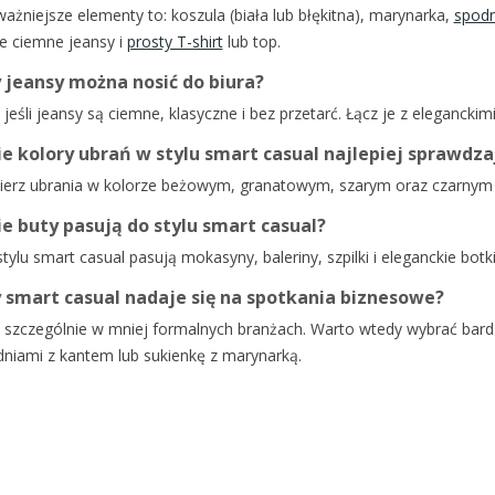
ażniejsze elementy to: koszula (biała lub błękitna), marynarka,
spodn
e ciemne jeansy i
prosty T-shirt
lub top.
 jeansy można nosić do biura?
 jeśli jeansy są ciemne, klasyczne i bez przetarć. Łącz je z elegancki
ie kolory ubrań w stylu smart casual najlepiej sprawdza
erz ubrania w kolorze beżowym, granatowym, szarym oraz czarnym i
ie buty pasują do stylu smart casual?
tylu smart casual pasują mokasyny, baleriny, szpilki i eleganckie bot
 smart casual nadaje się na spotkania biznesowe?
 szczególnie w mniej formalnych branżach. Warto wtedy wybrać bardzie
niami z kantem lub sukienkę z marynarką.