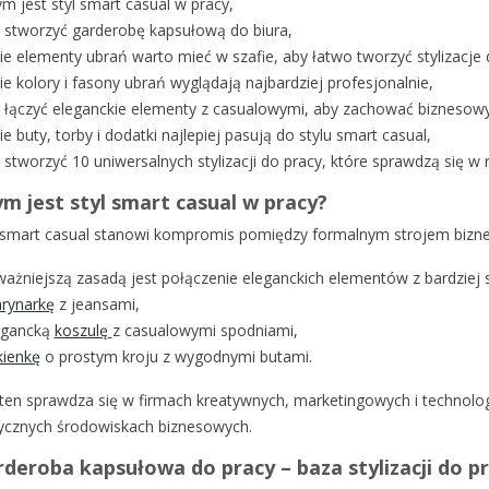
m jest styl smart casual w pracy,
k stworzyć garderobę kapsułową do biura,
kie elementy ubrań warto mieć w szafie, aby łatwo tworzyć stylizacje 
ie kolory i fasony ubrań wyglądają najbardziej profesjonalnie,
k łączyć eleganckie elementy z casualowymi, aby zachować biznesowy c
ie buty, torby i dodatki najlepiej pasują do stylu smart casual,
k stworzyć 10 uniwersalnych stylizacji do pracy, które sprawdzą się 
m jest styl smart casual w pracy?
l smart casual stanowi kompromis pomiędzy formalnym strojem biz
ażniejszą zasadą jest połączenie eleganckich elementów z bardziej
rynarkę
z jeansami,
egancką
koszulę
z casualowymi spodniami,
kienkę
o prostym kroju z wygodnymi butami.
 ten sprawdza się w firmach kreatywnych, marketingowych i technolog
ycznych środowiskach biznesowych.
deroba kapsułowa do pracy – baza stylizacji do pr