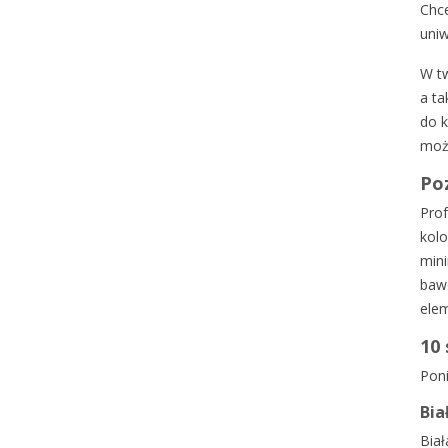
Chce
uniw
W tw
a ta
do k
może
Poz
Prof
kolo
mini
bawe
elem
10 
Poni
Bia
Biał