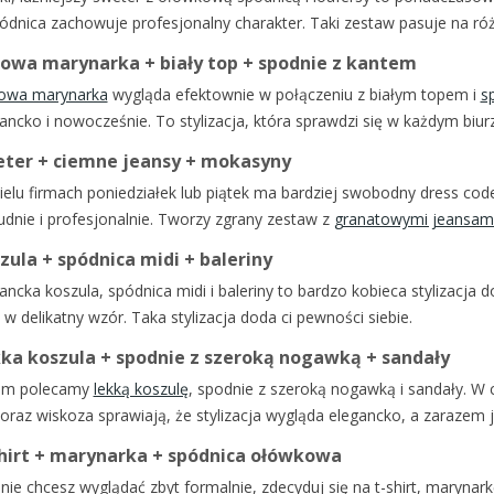
ódnica zachowuje profesjonalny charakter. Taki zestaw pasuje na różn
owa marynarka + biały top + spodnie z kantem
owa marynarka
wygląda efektownie w połączeniu z białym topem i
s
ancko i nowocześnie. To stylizacja, która sprawdzi się w każdym biur
ter + ciemne jeansy + mokasyny
elu firmach poniedziałek lub piątek ma bardziej swobodny dress cod
udnie i profesjonalnie. Tworzy zgrany zestaw z
granatowymi jeansam
zula + spódnica midi + baleriny
ancka koszula, spódnica midi i baleriny to bardzo kobieca stylizacja do
 w delikatny wzór. Taka stylizacja doda ci pewności siebie.
ka koszula + spodnie z szeroką nogawką + sandały
em polecamy
lekką koszulę
, spodnie z szeroką nogawką i sandały. W 
oraz wiskoza sprawiają, że stylizacja wygląda elegancko, a zarazem
hirt + marynarka + spódnica ołówkowa
i nie chcesz wyglądać zbyt formalnie, zdecyduj się na t-shirt, marynark