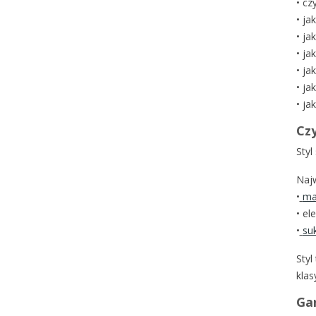
•
czy
•
ja
•
ja
•
jak
•
ja
•
jak
•
ja
Czy
Sty
Najw
•
ma
•
el
•
su
Styl
klas
Gar