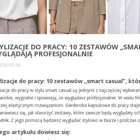
YLIZACJE DO PRACY: 10 ZESTAWÓW „SMA
GLĄDAJĄ PROFESJONALNIE
026-05-06
lizacje do pracy: 10 zestawów „smart casual”, kt
izacje do pracy w stylu smart casual są jednymi z najczęściej wybiera
anckie, wygodne i sprawiają, że wyglądasz profesjonalnie. W wielu f
ziej elastycznym rozwiązaniom. Garderoba kapsułowa do pracy staje si
anawiasz się, jak stworzyć zestawy, które zawsze będą wyglądały sch
dnik. Z jego pomocą będziesz wyglądać stylowo w biurze i podczas 
ego artykułu dowiesz się: