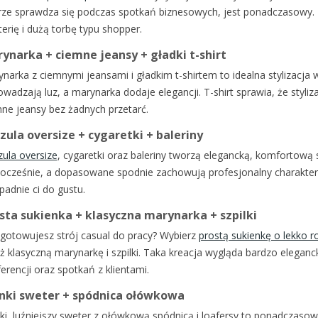
ze sprawdza się podczas spotkań biznesowych, jest ponadczasowy. 
terię i dużą torbę typu shopper.
ynarka + ciemne jeansy + gładki t-shirt
narka z ciemnymi jeansami i gładkim t-shirtem to idealna stylizacja 
wadzają luz, a marynarka dodaje elegancji. T-shirt sprawia, że styl
ne jeansy bez żadnych przetarć.
zula oversize + cygaretki + baleriny
ula oversize
, cygaretki oraz baleriny tworzą elegancką, komfortową 
cześnie, a dopasowane spodnie zachowują profesjonalny charakter. 
padnie ci do gustu.
sta sukienka + klasyczna marynarka + szpilki
gotowujesz strój casual do pracy? Wybierz
prostą sukienkę o lekko 
ż klasyczną marynarkę i szpilki. Taka kreacja wygląda bardzo eleganc
erencji oraz spotkań z klientami.
nki sweter + spódnica ołówkowa
ki, luźniejszy sweter z ołówkową spódnicą i loafersy to ponadczasow