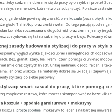
sz, żeby codzienne ubieranie się do pracy było szybkie i proste? Zde
ersalnych elementów, które łatwo ze sobą łączyć. Poniższe zestawie
ojej garderobie powinny się znaleźć:
biała koszula
(baza),
błękitna k
kże gładki T-shirt/
top
oraz cienki sweter. Do tego pasują spodnie gar
olan lub lekko rozszerzana o długości midi oraz
ciemne jeansy
(regul
sz zdecydować się też na sukienkę o prostym kroju. Polecamy równi
naj zasady budowania stylizacji do pracy w stylu
esjonalny wygląd wynika z jakości ubrań i umiejętności ich dopasowa
rach. Beż, granat, szary, biel, krem i czerń pomogą ci uniknąć modo
malizmie oraz czystych liniach. Unikaj nadmiaru ozdób, falban, a tak
łnę, len oraz wiskozę. Te materiały dobrze się układają i zapewniają
enty stylizacji do siebie pasowały.
stylizacji smart casual do pracy, które pomogą ci
żej znajdziesz zestawy, które możesz skomponować na bazie kilku 
ła koszula + spodnie garniturowe + mokasyny
a koszula,
proste spodnie
i mokasyny to jeden z najbardziej uniwersa