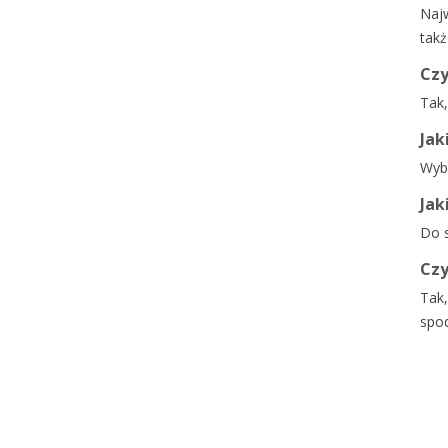
Najw
takż
Czy
Tak,
Jak
Wybi
Jak
Do s
Czy
Tak,
spod