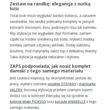
Zestaw na randkę: elegancja z nutką
luzu
Total look może wyglądać bardzo kobieco, a zarazem
swobodnie. Na randkę polecamy komplety w jasnych
kolorach: beżowym, écru, pudrowym różu lub karmelu.
Aby stylizacja nie wyglądała zbyt formalnie, zamień
szpilki na modne sneakersy lub botki. Wybierz miękką
torebkę zamiast sztywnej aktówki. Dodaj subtelną
biżuterię. Pod marynarkę załóż top z delikatnej tkaniny.
Taka stylizacja wygląda naturalnie i stylowo.
ZAPS podpowiada, jak nosić komplet
damski z tego samego materiału
Jeśli szukasz inspiracji, by skompletować zestaw do
pracy, wybierz szerokie
spodnie STEFANY
i
marynarkę
VALERY
. Beżową stylizację przełam czarnym topem.
Wolisz coś w kolorze? Zdecyduj się na spodnie w
kolorze khaki PICASSO
oraz
koszulę ANABELLE
z tego
samego materiału.