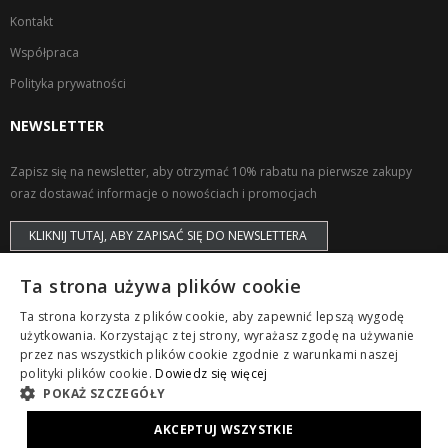
Kontakt
Współpraca
Polityka prywatności
NEWSLETTER
Zapisz się na newsletter, aby otrzymać 10% rabatu na pierwsze zakupy
oraz dostawać informacje o nowościach i promocjach
KLIKNIJ TUTAJ, ABY ZAPISAĆ SIĘ DO NEWSLETTERA
Ta strona używa plików cookie
Ta strona korzysta z plików cookie, aby zapewnić lepszą wygodę
użytkowania. Korzystając z tej strony, wyrażasz zgodę na używanie
przez nas wszystkich plików cookie zgodnie z warunkami naszej
Copyright © ZAPS. All Rights Reserved.
polityki plików cookie.
Dowiedz się więcej
POKAŻ SZCZEGÓŁY
AKCEPTUJ WSZYSTKIE