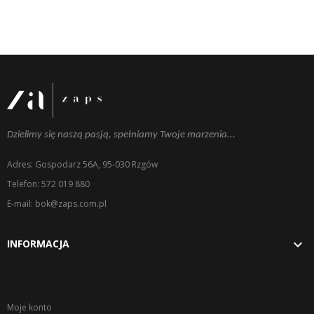
Dzielimy się naszą pasją, spełniamy Twoje marzenia...
Adres: Gospodarz 56A, 95-030 Rzgów
Telefon: 572 019 880
E-mail: bok@zaps.com.pl

INFORMACJA
Moje konto