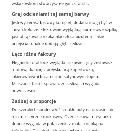
wskazówkom stworzysz elegancki outfit.
Graj odcieniami tej samej barwy
Jeśli wybierasz beżowy komplet, dodatki mogą być w
innym kolorze. Efektownie wyglądają karmelowe szpilki,
jasnobrązowa torebka albo złota biżuteria. Takie
przejścia tonalne dodają głębi stylizacji.
Łącz różne faktury
Elegancki total look wygląda ciekawiej, gdy zestawisz
matową tkaninę z połyskującą kopertówką,
lakierowanymi butami albo satynowym topem.
Mieszanie faktur sprawia, że stylizacja wygląda
nowocześnie.
Zadbaj o proporcje
Do szerokich spodni włóż smukłe buty na obcasie lub
minimalistyczne mokasyny. Oversize’owa marynarka
dobrze wygląda w połączeniu z małą torebką na
łańcuszku. Taki dodatek nie przytłacza sylwetki.