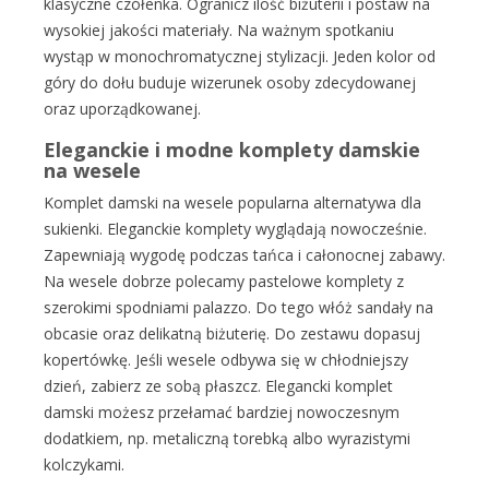
klasyczne czółenka. Ogranicz ilość biżuterii i postaw na
wysokiej jakości materiały. Na ważnym spotkaniu
wystąp w monochromatycznej stylizacji. Jeden kolor od
góry do dołu buduje wizerunek osoby zdecydowanej
oraz uporządkowanej.
Eleganckie i modne komplety damskie
na wesele
Komplet damski na wesele popularna alternatywa dla
sukienki. Eleganckie komplety wyglądają nowocześnie.
Zapewniają wygodę podczas tańca i całonocnej zabawy.
Na wesele dobrze polecamy pastelowe komplety z
szerokimi spodniami palazzo. Do tego włóż sandały na
obcasie oraz delikatną biżuterię. Do zestawu dopasuj
kopertówkę. Jeśli wesele odbywa się w chłodniejszy
dzień, zabierz ze sobą płaszcz. Elegancki komplet
damski możesz przełamać bardziej nowoczesnym
dodatkiem, np. metaliczną torebką albo wyrazistymi
kolczykami.