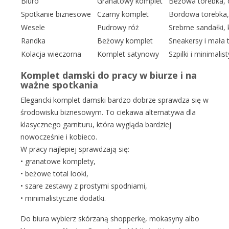
Biuro
Granatowy komplet
Beżowa torebka, 
Spotkanie biznesowe
Czarny komplet
Bordowa torebka, 
Wesele
Pudrowy róż
Srebrne sandałki,
Randka
Beżowy komplet
Sneakersy i mała 
Kolacja wieczorna
Komplet satynowy
Szpilki i minimalis
Komplet damski do pracy w biurze i na
ważne spotkania
Elegancki komplet damski bardzo dobrze sprawdza się w
środowisku biznesowym. To ciekawa alternatywa dla
klasycznego garnituru, która wygląda bardziej
nowocześnie i kobieco.
W pracy najlepiej sprawdzają się:
•
granatowe komplety,
•
beżowe total looki,
•
szare zestawy z prostymi spodniami,
•
minimalistyczne dodatki.
Do biura wybierz skórzaną shopperkę, mokasyny albo