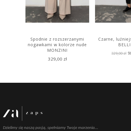
zula
Spodnie z rozszerzanymi
Czarne, luźnie
nogawkami w kolorze nude
BELLI
MONZINI
 zł
9
329,00 zł
329,00 zł
Dzielimy się naszą pasją, spełniamy Twoje marzenia...