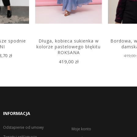
jsze spodnie
Długa, kobieca sukienka w
Bordowa, w
NI
kolorze pastelowego błękitu
damsk
ROKSANA
8,70 zł
419,00 
419,00 zł
INFORMACJA
Odstapienie od umowy
Moje konto
Zwroty i reklamacje