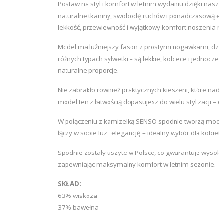
Postaw na styl i komfort w letnim wydaniu dzięki n
naturalne tkaniny, swobodę ruchów i ponadczasową el
lekkość, przewiewność i wyjątkowy komfort noszenia naw
Model ma luźniejszy fason z prostymi nogawkami, dzi
różnych typach sylwetki – są lekkie, kobiece i jednoc
naturalne proporcje.
Nie zabrakło również praktycznych kieszeni, które n
model ten z łatwością dopasujesz do wielu stylizacji 
W połączeniu z kamizelką SENSO spodnie tworzą modny 
łączy w sobie luz i elegancję – idealny wybór dla kobie
Spodnie zostały uszyte w Polsce, co gwarantuje wysok
zapewniając maksymalny komfort w letnim sezonie.
SKŁAD:
63% wiskoza
37% bawełna