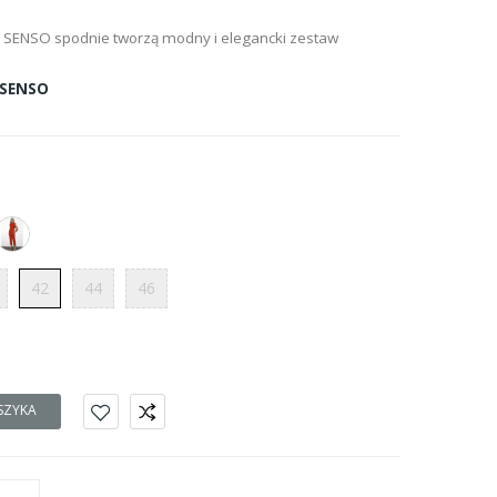
 SENSO spodnie tworzą modny i elegancki zestaw
SENSO
42
44
46
SZYKA