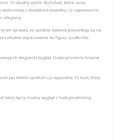
. To idealny wybór dla kobiet, które cenią
ny wiskozowej z dodatkiem bawełny, co zapewnia im
i elegancji.
 ten sprawia, że spodnie świetnie prezentują się na
wnia idealne dopasowanie do figury i podkreśla
wują ich elegancki wygląd. Dzięki prostemu krojowi
odczas letnich spotkań czy wyjazdów. To duet, który
l, który łączy modny wygląd z funkcjonalnością,