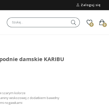
Zaloguj się
0
0
 spodnie damskie KARIBU
w szarym kolorze
kaniny wiskozowej z dodatkiem bawełny
tymi nogawkami