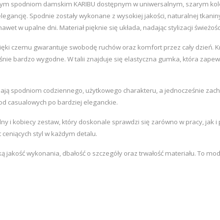
aszym spodniom damskim KARIBU dostępnym w uniwersalnym, szarym kolorze
egancję. Spodnie zostały wykonane z wysokiej jakości, naturalnej tkani
et w upalne dni. Materiał pięknie się układa, nadając stylizacji świeżości 
ęki czemu gwarantuje swobodę ruchów oraz komfort przez cały dzień. Krój
ześnie bardzo wygodne. W talii znajduje się elastyczna gumka, która zape
adają spodniom codziennego, użytkowego charakteru, a jednocześnie zacho
– od casualowych po bardziej eleganckie.
i kobiecy zestaw, który doskonale sprawdzi się zarówno w pracy, jak i p
t ceniących styl w każdym detalu.
ą jakość wykonania, dbałość o szczegóły oraz trwałość materiału. To mode