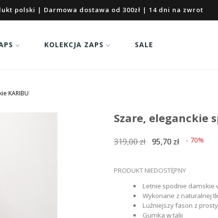
ukt polski | Darmowa dostawa od 300zł | 14 dni na zwrot
APS
KOLEKCJA ZAPS
SALE
kie KARIBU
Szare, eleganckie
- 70%
319,00 zł
95,70 zł
PRODUKT NIEDOSTĘPNY
Letnie spodnie damskie 
Wykonane z naturalnej t
Luźniejszy fason z pros
Gumka w talii