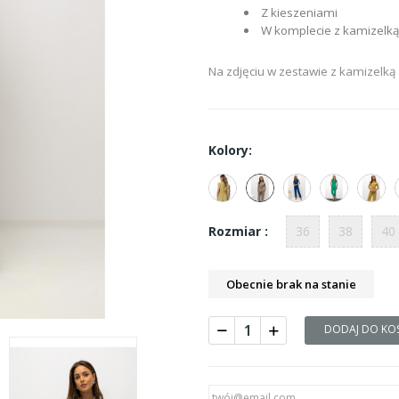
Z kieszeniami
W komplecie z kamizelką
Na zdjęciu w zestawie z kamizelką
Kolory:
36
38
40
Rozmiar :
Obecnie brak na stanie
DODAJ DO KO