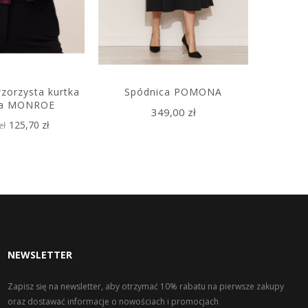
zorzysta kurtka
Spódnica POMONA
Czarna,
a MONROE
349,00 zł
125,70 zł
zł
43
NEWSLETTER
Zapisz się na newsletter, aby otrzymać 10% rabatu na pierwsze zakupy
oraz dostawać informacje o nowościach i promocjach