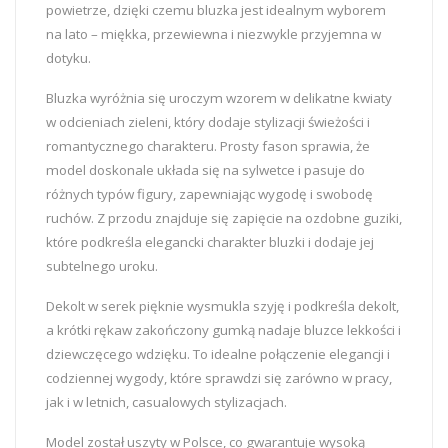
powietrze, dzięki czemu bluzka jest idealnym wyborem
na lato – miękka, przewiewna i niezwykle przyjemna w
dotyku.
Bluzka wyróżnia się uroczym wzorem w delikatne kwiaty
w odcieniach zieleni, który dodaje stylizacji świeżości i
romantycznego charakteru. Prosty fason sprawia, że
model doskonale układa się na sylwetce i pasuje do
różnych typów figury, zapewniając wygodę i swobodę
ruchów. Z przodu znajduje się zapięcie na ozdobne guziki,
które podkreśla elegancki charakter bluzki i dodaje jej
subtelnego uroku.
Dekolt w serek pięknie wysmukla szyję i podkreśla dekolt,
a krótki rękaw zakończony gumką nadaje bluzce lekkości i
dziewczęcego wdzięku. To idealne połączenie elegancji i
codziennej wygody, które sprawdzi się zarówno w pracy,
jak i w letnich, casualowych stylizacjach.
Model został uszyty w Polsce, co gwarantuje wysoką