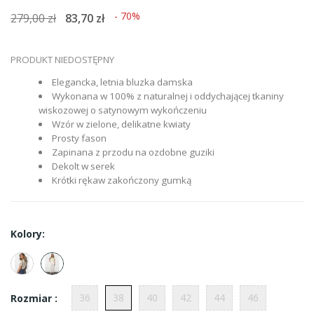
- 70%
279,00 zł
83,70 zł
PRODUKT NIEDOSTĘPNY
Elegancka, letnia bluzka damska
Wykonana w 100% z naturalnej i oddychającej tkaniny
wiskozowej o satynowym wykończeniu
Wzór w zielone, delikatne kwiaty
Prosty fason
Zapinana z przodu na ozdobne guziki
Dekolt w serek
Krótki rękaw zakończony gumką
Kolory:
36
38
40
42
44
46
Rozmiar :