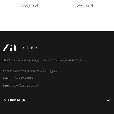
289,00 zł
289,00 zł
Dzielimy się naszą pasją, spełniamy Twoje marzenia...
Adres: Gospodarz 56A, 95-030 Rzgów
Telefon: 572 019 880
E-mail: bok@zaps.com.pl

INFORMACJA