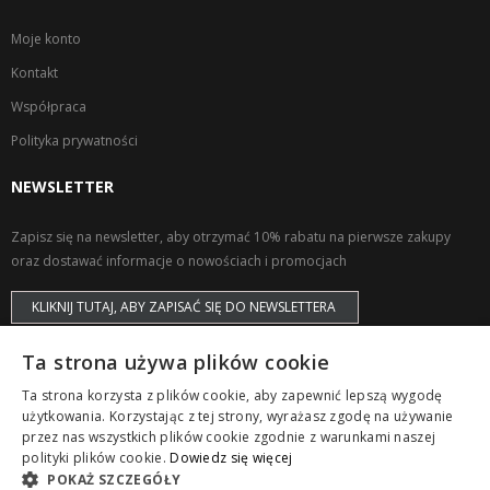
Moje konto
Kontakt
Współpraca
Polityka prywatności
NEWSLETTER
Zapisz się na newsletter, aby otrzymać 10% rabatu na pierwsze zakupy
oraz dostawać informacje o nowościach i promocjach
KLIKNIJ TUTAJ, ABY ZAPISAĆ SIĘ DO NEWSLETTERA
Ta strona używa plików cookie
Ta strona korzysta z plików cookie, aby zapewnić lepszą wygodę
użytkowania. Korzystając z tej strony, wyrażasz zgodę na używanie
przez nas wszystkich plików cookie zgodnie z warunkami naszej
Copyright © ZAPS. All Rights Reserved.
polityki plików cookie.
Dowiedz się więcej
POKAŻ SZCZEGÓŁY