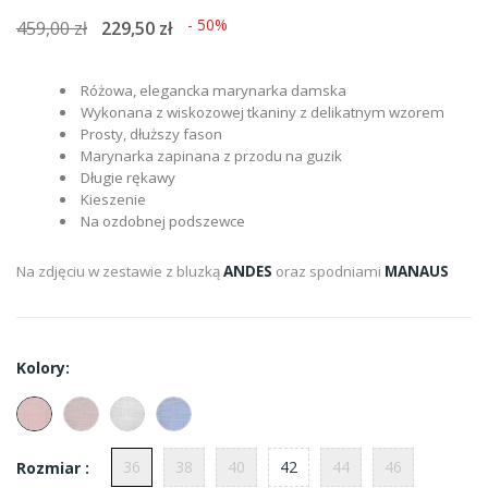
- 50%
459,00 zł
229,50 zł
Różowa, elegancka marynarka damska
Wykonana z wiskozowej tkaniny z delikatnym wzorem
Prosty, dłuższy fason
Marynarka zapinana z przodu na guzik
Długie rękawy
Kieszenie
Na ozdobnej podszewce
Na zdjęciu w zestawie z bluzką
ANDES
oraz spodniami
MANAUS
Kolory:
36
38
40
42
44
46
Rozmiar :