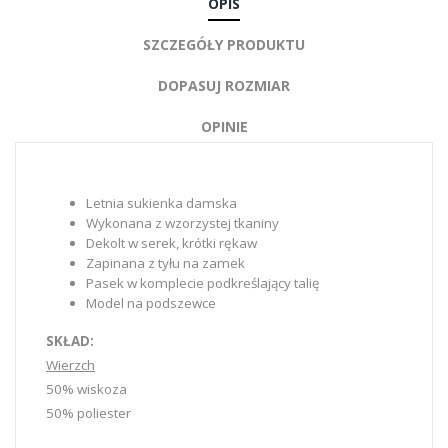
OPIS
SZCZEGÓŁY PRODUKTU
DOPASUJ ROZMIAR
OPINIE
Letnia sukienka damska
Wykonana z wzorzystej tkaniny
Dekolt w serek, krótki rękaw
Zapinana z tyłu na zamek
Pasek w komplecie podkreślający talię
Model na podszewce
SKŁAD:
Wierzch
50% wiskoza
50% poliester