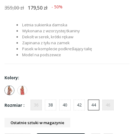
- 50%
359,00 zł
179,50 zł
Letnia sukienka damska
Wykonana z wzorzystej tkaniny
Dekolt w serek, krótki rękaw
Zapinana z tyłu na zamek
Pasek w komplecie podkreślający talię
Model na podszewce
Kolory:
36
38
40
42
44
46
Rozmiar :
Ostatnie sztuki w magazynie