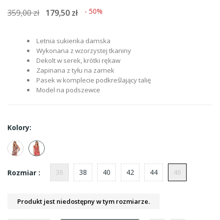
- 50%
359,00 zł
179,50 zł
Letnia sukienka damska
Wykonana z wzorzystej tkaniny
Dekolt w serek, krótki rękaw
Zapinana z tyłu na zamek
Pasek w komplecie podkreślający talię
Model na podszewce
Kolory:
36
38
40
42
44
46
Rozmiar :
Produkt jest niedostępny w tym rozmiarze.