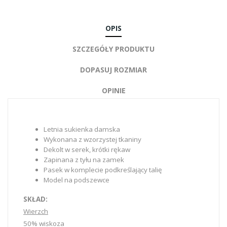
OPIS
SZCZEGÓŁY PRODUKTU
DOPASUJ ROZMIAR
OPINIE
Letnia sukienka damska
Wykonana z wzorzystej tkaniny
Dekolt w serek, krótki rękaw
Zapinana z tyłu na zamek
Pasek w komplecie podkreślający talię
Model na podszewce
SKŁAD:
Wierzch
50% wiskoza