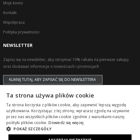
Moje konto
Kontakt
Współpraca
Polityka prywatności
NEWSLETTER
Zapisz się na newsletter, aby otrzymać 10% rabatu na pierwsze zakupy
oraz dostawać informacje o nowościach i promocjach
KLIKNIJ TUTAJ, ABY ZAPISAĆ SIĘ DO NEWSLETTERA
Ta strona używa plików cookie
Ta strona korzysta z plików cookie, aby zapewnić lepszą wygodę
użytkowania. Korzystając z tej strony, wyrażasz zgodę na używanie
przez nas wszystkich plików cookie zgodnie z warunkami naszej
Copyright © ZAPS. All Rights Reserved.
polityki plików cookie.
Dowiedz się więcej
POKAŻ SZCZEGÓŁY