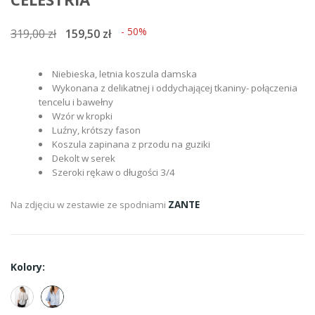
- 50%
319,00 zł
159,50 zł
Niebieska, letnia koszula damska
Wykonana z delikatnej i oddychającej tkaniny- połączenia
tencelu i bawełny
Wzór w kropki
Luźny, krótszy fason
Koszula zapinana z przodu na guziki
Dekolt w serek
Szeroki rękaw o długości 3/4
Na zdjęciu w zestawie ze spodniami
ZANTE
Kolory: