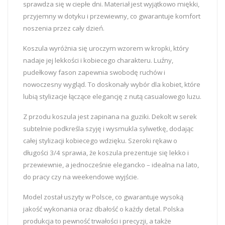
sprawdza się w ciepłe dni. Materiał jest wyjątkowo miękki,
przyjemny w dotyku i przewiewny, co gwarantuje komfort
noszenia przez cały dzień.
Koszula wyróżnia się uroczym wzorem w kropki, który
nadaje jej lekkości i kobiecego charakteru. Luźny,
pudełkowy fason zapewnia swobodę ruchów i
nowoczesny wygląd. To doskonały wybór dla kobiet, które
lubią stylizacje łączące elegancję z nutą casualowego luzu.
Z przodu koszula jest zapinana na guziki. Dekolt w serek
subtelnie podkreśla szyję i wysmukla sylwetkę, dodając
całej stylizacji kobiecego wdzięku. Szeroki rękaw o
długości 3/4 sprawia, że koszula prezentuje się lekko i
przewiewnie, a jednocześnie elegancko – idealna na lato,
do pracy czy na weekendowe wyjście.
Model został uszyty w Polsce, co gwarantuje wysoką
jakość wykonania oraz dbałość o każdy detal. Polska
produkcja to pewność trwałości i precyzji, a także