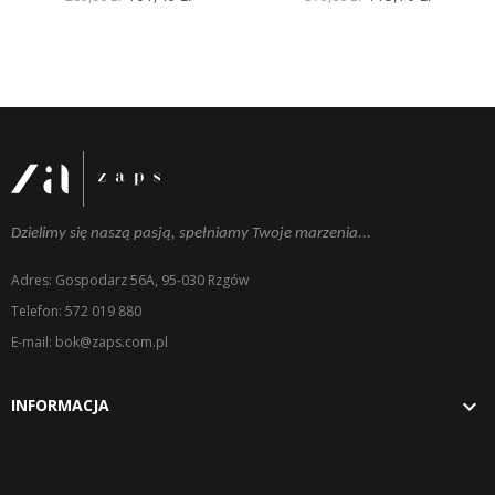
Dzielimy się naszą pasją, spełniamy Twoje marzenia...
Adres: Gospodarz 56A, 95-030 Rzgów
Telefon: 572 019 880
E-mail: bok@zaps.com.pl

INFORMACJA