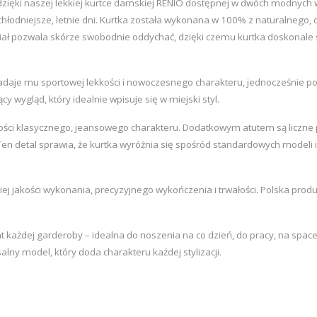
ęki naszej lekkiej kurtce damskiej RENIO dostępnej w dwóch modnych w
 chłodniejsze, letnie dni. Kurtka została wykonana w 100% z naturalnego,
iał pozwala skórze swobodnie oddychać, dzięki czemu kurtka doskonale s
daje mu sportowej lekkości i nowoczesnego charakteru, jednocześnie poz
wygląd, który idealnie wpisuje się w miejski styl.
ałości klasycznego, jeansowego charakteru. Dodatkowym atutem są liczne
 Ten detal sprawia, że kurtka wyróżnia się spośród standardowych modeli 
iej jakości wykonania, precyzyjnego wykończenia i trwałości. Polska produ
ażdej garderoby – idealna do noszenia na co dzień, do pracy, na space
lny model, który doda charakteru każdej stylizacji.