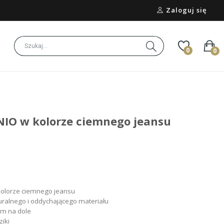
Zaloguj się
0
0
IO w kolorze ciemnego jeansu
kolorze ciemnego jeansu
ralnego i oddychającego materiału
em na dole
ziki