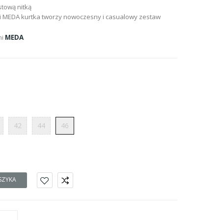
stową nitką
 MEDA kurtka tworzy nowoczesny i casualowy zestaw
mi
MEDA
42
44
46
SZYKA