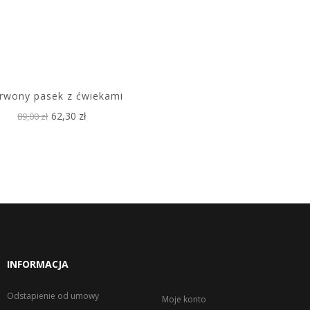
rwony pasek z ćwiekami
62,30 zł
89,00 zł
INFORMACJA
Odstapienie od umowy
Moje konto