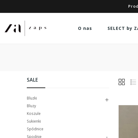
Prod
O nas
SELECT by Z
SALE
Bluzki

Bluzy
Koszule
Sukienki
Spódnice
Spodnie