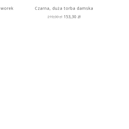
 worek
Czarna, duża torba damska
153,30 zł
219,00 zł