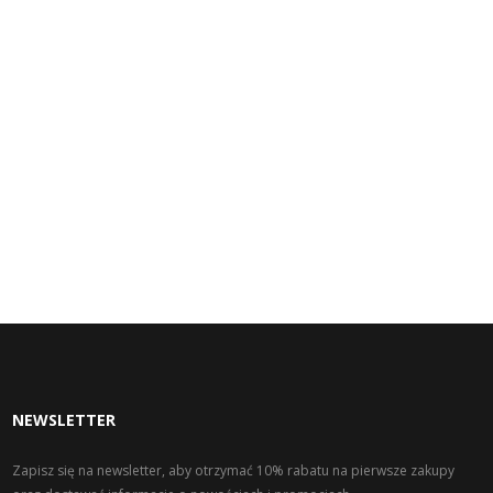
NEWSLETTER
Zapisz się na newsletter, aby otrzymać 10% rabatu na pierwsze zakupy