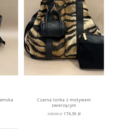
damska
Czarna torba z motywem
zwierzęcym
174,30 zł
249,00 zł