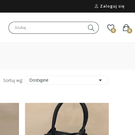
Zaloguj się
0
0

Dostępne
Sortuj wg: