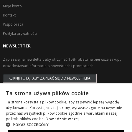
Moje konto
Kontakt
Współpraca
Polityka prywatności
NEWSLETTER
Zapisz się na newsletter, aby otrzymać 10% rabatu na pierwsze zakupy
oraz dostawać informacje o nowościach i promocjach
KLIKNIJ TUTAJ, ABY ZAPISAĆ SIĘ DO NEWSLETTERA
Ta strona używa plików cookie
Ta strona korzysta z plików cookie, aby zapewnić lepszą wygodę
użytkowania. Korzystając z tej strony, wyrażasz zgodę na używanie
przez nas wszystkich plików cookie zgodnie z warunkami naszej
Copyright © ZAPS. All Rights Reserved.
polityki plików cookie.
Dowiedz się więcej
POKAŻ SZCZEGÓŁY