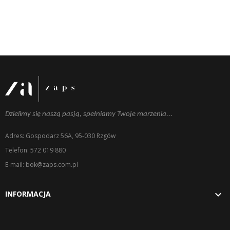
Dzielimy się naszą pasją, spełniamy Twoje marzenia...
Adres: Gospodarz 56A, 95-030 Rzgów
Telefon: 572 019 880
E-mail: bok@zaps.com.pl

INFORMACJA