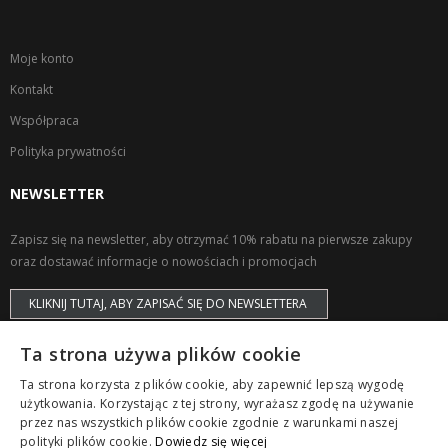
Moje konto
Kontakt
Współpraca
Polityka prywatności
NEWSLETTER
Zapisz się na newsletter, aby otrzymać 10% rabatu na pierwsze zakupy
oraz dostawać informacje o nowościach i promocjach
KLIKNIJ TUTAJ, ABY ZAPISAĆ SIĘ DO NEWSLETTERA
Ta strona używa plików cookie
Ta strona korzysta z plików cookie, aby zapewnić lepszą wygodę
użytkowania. Korzystając z tej strony, wyrażasz zgodę na używanie
przez nas wszystkich plików cookie zgodnie z warunkami naszej
Copyright © ZAPS. All Rights Reserved.
polityki plików cookie.
Dowiedz się więcej