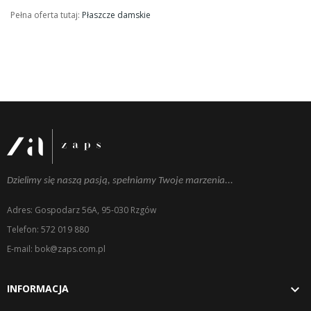
Pełna oferta tutaj:
Płaszcze damskie
Dzielimy się naszą pasją, spełniamy Twoje marzenia...
Adres: Gospodarz 56A, 95-030 Rzgów
Telefon: 572 019 880
E-mail: bok@zaps.com.pl

INFORMACJA