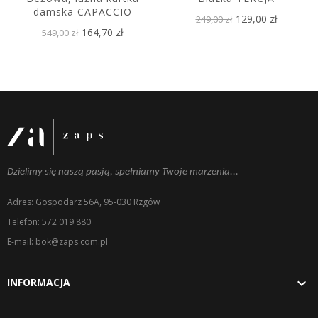
damska CAPACCIO
129,00 zł
249,00 zł
164,70 zł
549,00 zł
Dzielimy się naszą pasją, spełniamy Twoje marzenia...
Adres: Gospodarz 56A, 95-030 Rzgów
Telefon: 572 019 880
E-mail: bok@zaps.com.pl

INFORMACJA