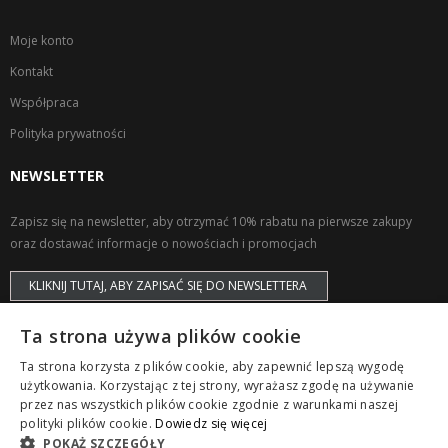
Moje konto
Kontakt
Współpraca
Polityka prywatności
NEWSLETTER
Zapisz się na newsletter, aby otrzymać 10% rabatu na pierwsze zakupy
oraz dostawać informacje o nowościach i promocjach
KLIKNIJ TUTAJ, ABY ZAPISAĆ SIĘ DO NEWSLETTERA
Ta strona używa plików cookie
Ta strona korzysta z plików cookie, aby zapewnić lepszą wygodę
użytkowania. Korzystając z tej strony, wyrażasz zgodę na używanie
przez nas wszystkich plików cookie zgodnie z warunkami naszej
Copyright © ZAPS. All Rights Reserved.
polityki plików cookie.
Dowiedz się więcej
POKAŻ SZCZEGÓŁY