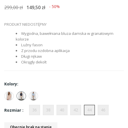
- 50%
299,00 zł
149,50 zł
PRODUKT NIEDOSTĘPNY
Wygodna, bawełniana bluza damska w granatowym
kolorze
Luźny fason
Z przodu ozdobna aplikacja
Długi rękaw
Okrągły dekolt
Kolory:
36
38
40
42
44
46
Rozmiar :
Obecnie brak na stanie