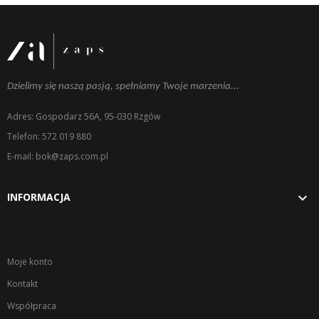
Dzielimy się naszą pasją, spełniamy Twoje marzenia...
Adres: Gospodarz 56A, 95-030 Rzgów
Telefon: 572 019 880
E-mail: bok@zaps.com.pl

INFORMACJA
Moje konto
Kontakt
Współpraca